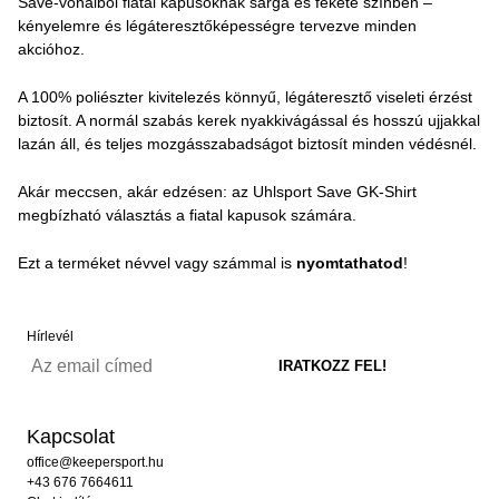
Save-vonalból fiatal kapusoknak sárga és fekete színben –
kényelemre és légáteresztőképességre tervezve minden
akcióhoz.
A 100% poliészter kivitelezés könnyű, légáteresztő viseleti érzést
biztosít. A normál szabás kerek nyakkivágással és hosszú ujjakkal
lazán áll, és teljes mozgásszabadságot biztosít minden védésnél.
Akár meccsen, akár edzésen: az Uhlsport Save GK-Shirt
megbízható választás a fiatal kapusok számára.
Ezt a terméket névvel vagy számmal is
nyomtathatod
!
Hírlevél
Kapcsolat
office@keepersport.hu
+43 676 7664611