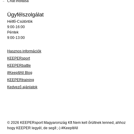
Chat indítása
Ügyfélszolgálat
Hétfő-Csütörtök
9:00-16:00
Péntek
9:00-13:00
Hasznos információk
KEEPERsport
KEEPERbattle
#KeepItAll Blog
KEEPERtraining
Kedvező ajánlatok
© 2026 KEEPERsport Magyarország Kft Nem kell őrültnek lenned, ahhoz
hogy KEEPER legyél, de segít ;-) #KeepItAll