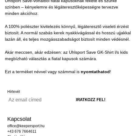
Uhlsport Save-vonalból fiatal kapusoknak fekete és szürke
színben – kényelemre és légáteresztőképességre tervezve
minden akcióhoz.
A 100% poliészter kivitelezés könnyű, légáteresztő viseleti érzést
biztosít. A normál szabás kerek nyakkivágással és hosszú ujjakkal
lazán áll, és teljes mozgásszabadságot biztosít minden védésnél.
Akár meccsen, akár edzésen: az Uhlsport Save GK-Shirt l/s kids
megbízható választás a fiatal kapusok számára.
Ezt a terméket névvel vagy számmal is
nyomtathatod
!
Hírlevél
Kapcsolat
office@keepersport.hu
+43 676 7664611