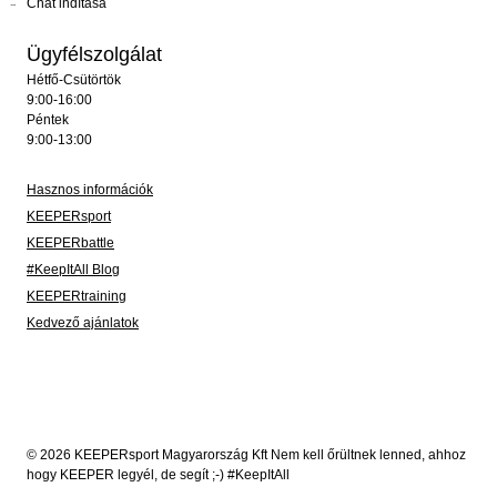
Chat indítása
Ügyfélszolgálat
Hétfő-Csütörtök
9:00-16:00
Péntek
9:00-13:00
Hasznos információk
KEEPERsport
KEEPERbattle
#KeepItAll Blog
KEEPERtraining
Kedvező ajánlatok
© 2026 KEEPERsport Magyarország Kft Nem kell őrültnek lenned, ahhoz
hogy KEEPER legyél, de segít ;-) #KeepItAll