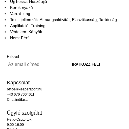
Ujj-hossz: Hoszúujjú
Kerek nyakú
Varrat: eng
Textil-jellemzők: Atmungsaktivität, Elasztikusság, Tartósság
Applikáció: Training
Védelem: Könyök
Nem: Férfi
Hírlevél
Kapcsolat
office@keepersport.hu
+43 676 7664611
Chat indítása
Ügyfélszolgálat
Hétfő-Csütörtök
9:00-16:00