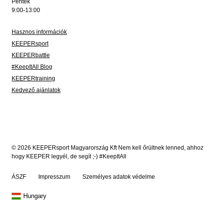
Péntek
9:00-13:00
Hasznos információk
KEEPERsport
KEEPERbattle
#KeepItAll Blog
KEEPERtraining
Kedvező ajánlatok
© 2026 KEEPERsport Magyarország Kft Nem kell őrültnek lenned, ahhoz
hogy KEEPER legyél, de segít ;-) #KeepItAll
ÁSZF
Impresszum
Személyes adatok védelme
Hungary