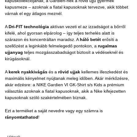
kapuskollekciójának, a Gardien-nek a rövid ujjú gyermek
kapusmeze – azoknak a fiatal kapusoknak tervezve, akik többet
várnak el egy átlagos meznél.
A
Dri-FIT technológia
aktívan vezeti el az izzadságot a bőrről
kifelé, ahol gyorsan elpárolog – így teljes terhelés alatt is
szárazon és koncentráltan maradsz. A
háló betét
erősíti a
szellőzést a leginkább felmelegedő pontokon, a
rugalmas
ujjanyag
teljes mozgásszabadságot biztosít a védéseknél és
kirúgásoknál.
A
kerek nyakkivágás
és a
rövid ujjak
kellemes illeszkedést és
maximális kényelmet nyújtanak meleg időben. Akár mérkőzésre,
akár edzésre: a NIKE Gardien VI GK-Shirt s/s Kids a prémium
választás azoknak a fiatal kapusoknak, akik a Nike kifejezetten
kapusoknak szóló szakértelmében bíznak.
Ezt a terméket a saját nevedre vagy egy számra is
rányomtathatod
!