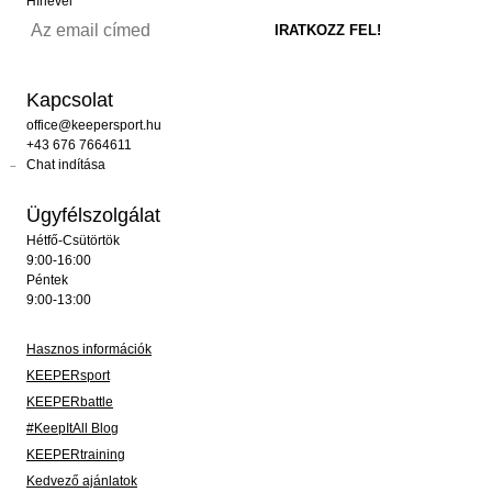
Hírlevél
Kapcsolat
office@keepersport.hu
+43 676 7664611
Chat indítása
Ügyfélszolgálat
Hétfő-Csütörtök
9:00-16:00
Péntek
9:00-13:00
Hasznos információk
KEEPERsport
KEEPERbattle
#KeepItAll Blog
KEEPERtraining
Kedvező ajánlatok