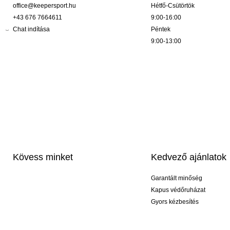
office@keepersport.hu
Hétfő-Csütörtök
+43 676 7664611
9:00-16:00
Chat indítása
Péntek
9:00-13:00
Kövess minket
Kedvező ajánlatok
Garantált minőség
Kapus védőruházat
Gyors kézbesítés
Profi feliratozás
Exkluzív kesztyűk