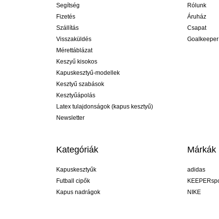
Segítség
Rólunk
Fizetés
Áruház
Szállítás
Csapat
Visszaküldés
Goalkeeper
Mérettáblázat
Keszyű kisokos
Kapuskesztyű-modellek
Kesztyű szabások
Kesztyűápolás
Latex tulajdonságok (kapus kesztyű)
Newsletter
Kategóriák
Márkák
Kapuskesztyűk
adidas
Futball cipők
KEEPERspo
Kapus nadrágok
NIKE
Kapusmezek
Puma
Kapus alánadrág
REUSCH