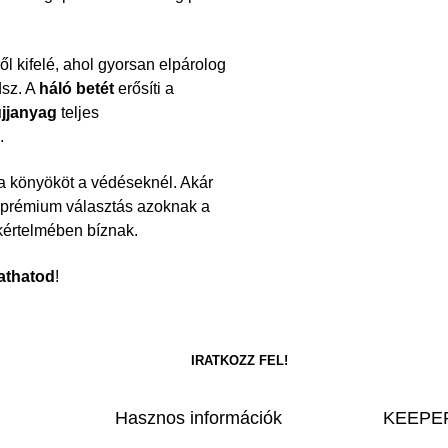
ől kifelé, ahol gyorsan elpárolog
dsz. A
háló betét
erősíti a
jjanyag
teljes
.
 a könyököt a védéseknél. Akár
a prémium választás azoknak a
kértelmében bíznak.
athatod
!
Hasznos információk
KEEPER