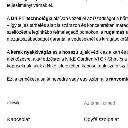
teljesítményt várnak el.
A
Dri-FIT technológia
aktívan vezeti el az izzadságot a bőrr
– így teljes terhelés alatt is szárazon és koncentráltan mara
szellőzést a leginkább felmelegedő pontokon, a
rugalmas u
mozgásszabadságot garantál a védéseknél és kirúgásoknál
A
kerek nyakkivágás
és a
hosszú ujjak
védik az alkart és
mérkőzésre, akár edzésre: a NIKE Gardien VI GK-Shirt l/s 
kapusoknak, akik a Nike kifejezetten kapusoknak szóló sza
Ezt a terméket a saját nevedre vagy egy számra is
rányomt
Hírlevél
Kapcsolat
Ügyfélszolgálat