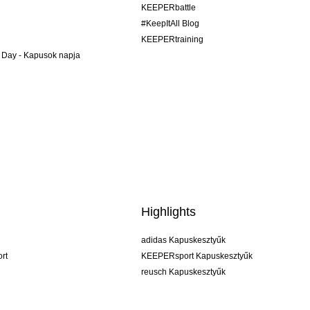
KEEPERbattle
#KeepItAll Blog
KEEPERtraining
 Day - Kapusok napja
Highlights
adidas Kapuskesztyűk
rt
KEEPERsport Kapuskesztyűk
reusch Kapuskesztyűk
uhlsport Kapuskesztyűk
rehab Kapuskesztyűk