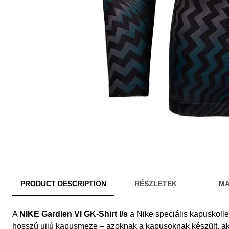
PRODUCT DESCRIPTION
RÉSZLETEK
MA
A
NIKE Gardien VI GK-Shirt l/s
a Nike speciális kapuskolle
hosszú ujjú kapusmeze – azoknak a kapusoknak készült, akik