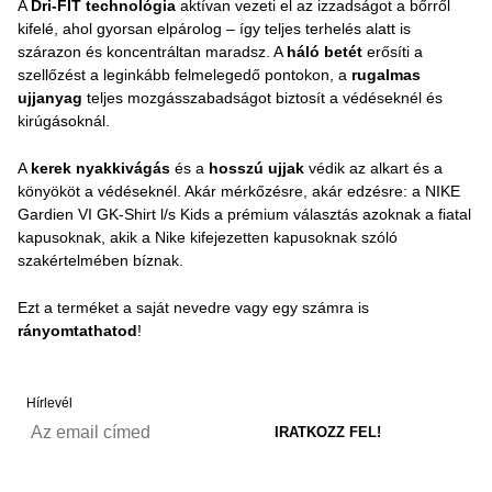
A
Dri-FIT technológia
aktívan vezeti el az izzadságot a bőrről
kifelé, ahol gyorsan elpárolog – így teljes terhelés alatt is
szárazon és koncentráltan maradsz. A
háló betét
erősíti a
szellőzést a leginkább felmelegedő pontokon, a
rugalmas
ujjanyag
teljes mozgásszabadságot biztosít a védéseknél és
kirúgásoknál.
A
kerek nyakkivágás
és a
hosszú ujjak
védik az alkart és a
könyököt a védéseknél. Akár mérkőzésre, akár edzésre: a NIKE
Gardien VI GK-Shirt l/s Kids a prémium választás azoknak a fiatal
kapusoknak, akik a Nike kifejezetten kapusoknak szóló
szakértelmében bíznak.
Ezt a terméket a saját nevedre vagy egy számra is
rányomtathatod
!
Hírlevél