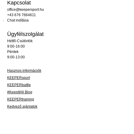
Kapcsolat
office@keepersport.hu
+43 676 7664611
Chat indítása
Ügyfélszolgálat
Hétfő-Csütörtök
9:00-16:00
Péntek
9:00-13:00
Hasznos információk
KEEPERsport
KEEPERbattle
#KeepItAll Blog
KEEPERtraining
Kedvező ajánlatok