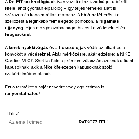
A
Dri-FIT technológia
aktívan vezeti el az izzadságot a bőrről
kifelé, ahol gyorsan elpárolog – így teljes terhelés alatt is
szárazon és koncentráltan maradsz. A
háló betét
erősíti a
szellőzést a leginkább felmelegedő pontokon, a
rugalmas
ujjanyag
teljes mozgásszabadságot biztosít a védéseknél és
kirúgásoknál.
A
kerek nyakkivágás
és a
hosszú ujjak
védik az alkart és a
könyököt a védéseknél. Akár mérkőzésre, akár edzésre: a NIKE
Gardien VI GK-Shirt l/s Kids a prémium választás azoknak a fiatal
kapusoknak, akik a Nike kifejezetten kapusoknak szóló
szakértelmében bíznak.
Ezt a terméket a saját nevedre vagy egy számra is
rányomtathatod
!
Hírlevél