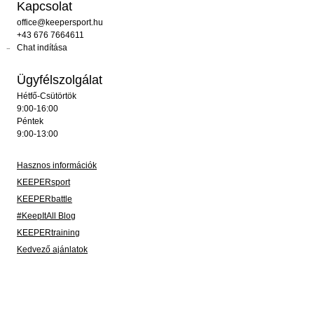
Kapcsolat
office@keepersport.hu
+43 676 7664611
Chat indítása
Ügyfélszolgálat
Hétfő-Csütörtök
9:00-16:00
Péntek
9:00-13:00
Hasznos információk
KEEPERsport
KEEPERbattle
#KeepItAll Blog
KEEPERtraining
Kedvező ajánlatok