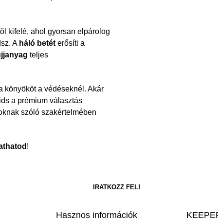
ől kifelé, ahol gyorsan elpárolog
dsz. A
háló betét
erősíti a
jjanyag
teljes
 a könyököt a védéseknél. Akár
Kids a prémium választás
usoknak szóló szakértelmében
athatod
!
Hasznos információk
KEEPER