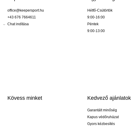
office@keepersport.hu
Hétfő-Csütörtök
+43 676 7664611
9:00-16:00
Chat indítása
Péntek
9:00-13:00
Kövess minket
Kedvező ajánlatok
Garantált minőség
Kapus védőruházat
Gyors kézbesítés
Profi feliratozás