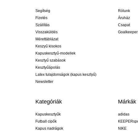
Segítség
Rólunk
Fizetés
Áruház
Szállítás
Csapat
Visszaküldés
Goalkeeper
Mérettáblázat
Keszyű kisokos
Kapuskesztyű-modellek
Kesztyű szabások
Kesztyűápolás
Latex tulajdonságok (kapus kesztyű)
Newsletter
Kategóriák
Márkák
Kapuskesztyűk
adidas
Futball cipők
KEEPERspo
Kapus nadrágok
NIKE
Kapusmezek
Puma