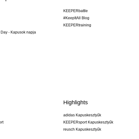
KEEPERbattle
#KeepItAll Blog
KEEPERtraining
 Day - Kapusok napja
Highlights
adidas Kapuskesztyűk
rt
KEEPERsport Kapuskesztyűk
reusch Kapuskesztyűk
uhlsport Kapuskesztyűk