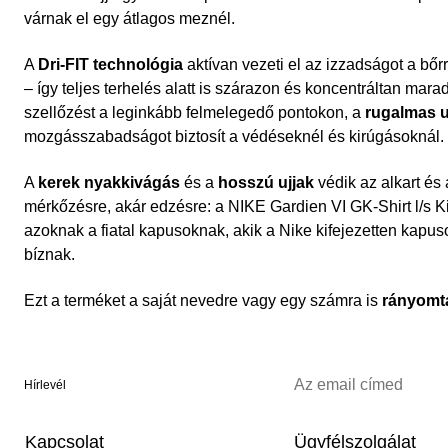
várnak el egy átlagos meznél.
A
Dri-FIT technológia
aktívan vezeti el az izzadságot a bőrr
– így teljes terhelés alatt is szárazon és koncentráltan mara
szellőzést a leginkább felmelegedő pontokon, a
rugalmas u
mozgásszabadságot biztosít a védéseknél és kirúgásoknál.
A
kerek nyakkivágás
és a
hosszú ujjak
védik az alkart és
mérkőzésre, akár edzésre: a NIKE Gardien VI GK-Shirt l/s 
azoknak a fiatal kapusoknak, akik a Nike kifejezetten kap
bíznak.
Ezt a terméket a saját nevedre vagy egy számra is
rányomt
Hírlevél
Kapcsolat
Ügyfélszolgálat