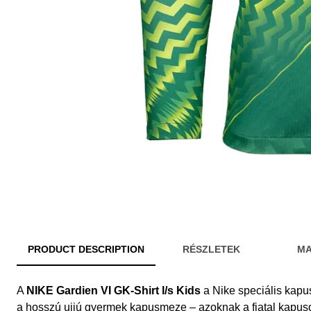
PRODUCT DESCRIPTION
RÉSZLETEK
MA
A
NIKE Gardien VI GK-Shirt l/s Kids
a Nike speciális kapu
a hosszú ujjú gyermek kapusmeze – azoknak a fiatal kapuso