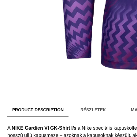
PRODUCT DESCRIPTION
RÉSZLETEK
MA
A
NIKE Gardien VI GK-Shirt l/s
a Nike speciális kapuskolle
hosszú ujjú kapusmeze – azoknak a kapusoknak készült, akik