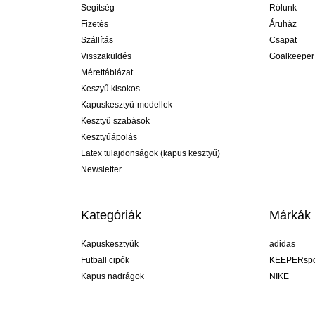
Segítség
Rólunk
Fizetés
Áruház
Szállítás
Csapat
Visszaküldés
Goalkeeper
Mérettáblázat
Keszyű kisokos
Kapuskesztyű-modellek
Kesztyű szabások
Kesztyűápolás
Latex tulajdonságok (kapus kesztyű)
Newsletter
Kategóriák
Márkák
Kapuskesztyűk
adidas
Futball cipők
KEEPERspo
Kapus nadrágok
NIKE
Kapusmezek
Puma
Kapus alánadrág
REUSCH