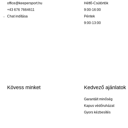
office@keepersport.hu
Hétfő-Csütörtök
+43 676 7664611
9:00-16:00
Chat indítása
Péntek
9:00-13:00
Kövess minket
Kedvező ajánlatok
Garantált minőség
Kapus védőruházat
Gyors kézbesítés
Profi feliratozás
Exkluzív kesztyűk