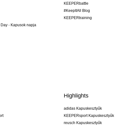
KEEPERbattle
#KeepItAll Blog
KEEPERtraining
 Day - Kapusok napja
Highlights
adidas Kapuskesztyűk
rt
KEEPERsport Kapuskesztyűk
reusch Kapuskesztyűk
uhlsport Kapuskesztyűk
rehab Kapuskesztyűk