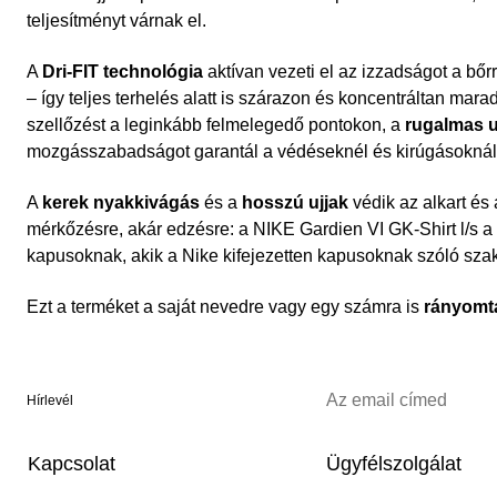
teljesítményt várnak el.
A
Dri-FIT technológia
aktívan vezeti el az izzadságot a bőrr
– így teljes terhelés alatt is szárazon és koncentráltan mara
szellőzést a leginkább felmelegedő pontokon, a
rugalmas u
mozgásszabadságot garantál a védéseknél és kirúgásoknál
A
kerek nyakkivágás
és a
hosszú ujjak
védik az alkart és
mérkőzésre, akár edzésre: a NIKE Gardien VI GK-Shirt l/s 
kapusoknak, akik a Nike kifejezetten kapusoknak szóló sza
Ezt a terméket a saját nevedre vagy egy számra is
rányomt
Hírlevél
Kapcsolat
Ügyfélszolgálat