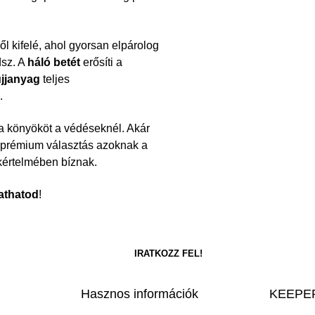
ől kifelé, ahol gyorsan elpárolog
dsz. A
háló betét
erősíti a
jjanyag
teljes
.
 a könyököt a védéseknél. Akár
a prémium választás azoknak a
kértelmében bíznak.
athatod
!
Hasznos információk
KEEPER