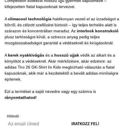
Competition kollekció hosszú ujjú gyermek kapusmeze –
kifejezetten fiatal kapusoknak tervezve.
A
climacool technológia
hatékonyan vezeti el az izzadságot a
bőrről, és célzott szellőzést biztosít – így teljes terhelés alatt is
szárazon és koncentráltan maradsz. Az
interlock konstrukció
plusz tartósságot kínál, a sztreccs anyag pedig teljes
mozgásszabadságot garantál a védéseknél és kirúgásoknál.
A
kerek nyakkivágás
és a
hosszú ujjak
védik az alkart és a
könyököt a védéseknél. Akár mérkőzésre, akár edzésre: az
adidas Tiro 26 GK-Shirt l/s Kids megbízható választás a fiatal
kapusoknak, akik már a kezdetektől a bevált adidas-minőségre
építenek.
Ezt a terméket a saját nevedre vagy egy számra is
rányomtathatod
!
Hírlevél