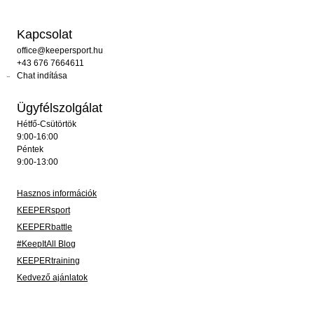
Kapcsolat
office@keepersport.hu
+43 676 7664611
Chat indítása
Ügyfélszolgálat
Hétfő-Csütörtök
9:00-16:00
Péntek
9:00-13:00
Hasznos információk
KEEPERsport
KEEPERbattle
#KeepItAll Blog
KEEPERtraining
Kedvező ajánlatok