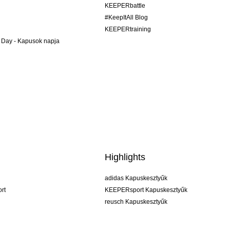
KEEPERbattle
#KeepItAll Blog
KEEPERtraining
 Day - Kapusok napja
Highlights
adidas Kapuskesztyűk
rt
KEEPERsport Kapuskesztyűk
reusch Kapuskesztyűk
uhlsport Kapuskesztyűk
rehab Kapuskesztyűk