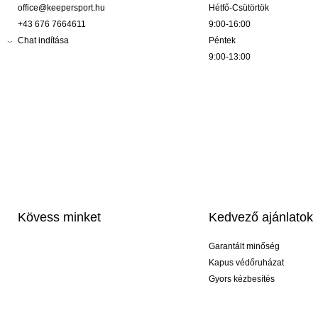
office@keepersport.hu
Hétfő-Csütörtök
+43 676 7664611
9:00-16:00
Chat indítása
Péntek
9:00-13:00
Kövess minket
Kedvező ajánlatok
Garantált minőség
Kapus védőruházat
Gyors kézbesítés
Profi feliratozás
Exkluzív kesztyűk