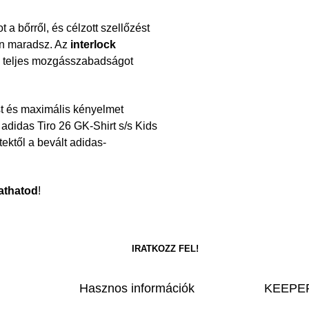
 a bőrről, és célzott szellőzést
tan maradsz. Az
interlock
ig teljes mozgásszabadságot
t és maximális kényelmet
adidas Tiro 26 GK-Shirt s/s Kids
ektől a bevált adidas-
athatod
!
Hasznos információk
KEEPER