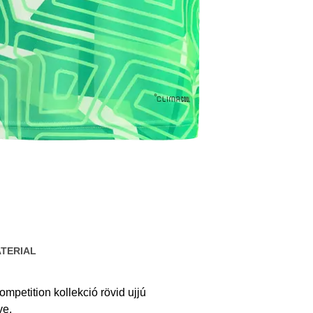
TERIAL
ompetition kollekció rövid ujjú
ve.