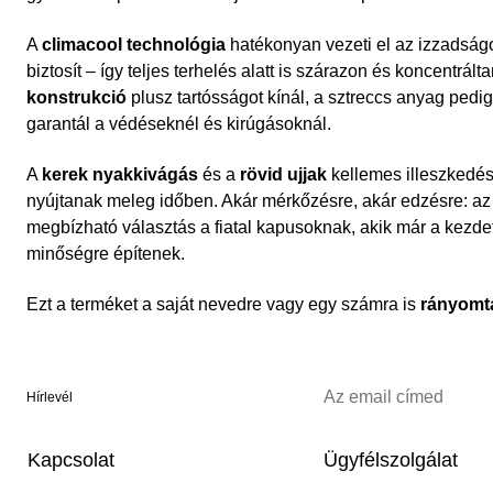
A
climacool technológia
hatékonyan vezeti el az izzadságot
biztosít – így teljes terhelés alatt is szárazon és koncentrál
konstrukció
plusz tartósságot kínál, a sztreccs anyag ped
garantál a védéseknél és kirúgásoknál.
A
kerek nyakkivágás
és a
rövid ujjak
kellemes illeszkedés
nyújtanak meleg időben. Akár mérkőzésre, akár edzésre: az 
megbízható választás a fiatal kapusoknak, akik már a kezdet
minőségre építenek.
Ezt a terméket a saját nevedre vagy egy számra is
rányomt
Hírlevél
Kapcsolat
Ügyfélszolgálat