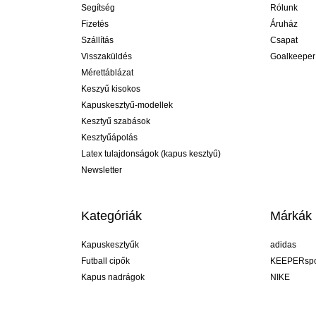
Segítség
Rólunk
Fizetés
Áruház
Szállítás
Csapat
Visszaküldés
Goalkeeper
Mérettáblázat
Keszyű kisokos
Kapuskesztyű-modellek
Kesztyű szabások
Kesztyűápolás
Latex tulajdonságok (kapus kesztyű)
Newsletter
Kategóriák
Márkák
Kapuskesztyűk
adidas
Futball cipők
KEEPERspo
Kapus nadrágok
NIKE
Kapusmezek
Puma
Kapus alánadrág
REUSCH