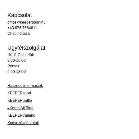
Kapcsolat
office@keepersport.hu
+43 676 7664611
Chat indítása
Ügyfélszolgálat
Hétfő-Csütörtök
9:00-16:00
Péntek
9:00-13:00
Hasznos információk
KEEPERsport
KEEPERbattle
#KeepItAll Blog
KEEPERtraining
Kedvező ajánlatok