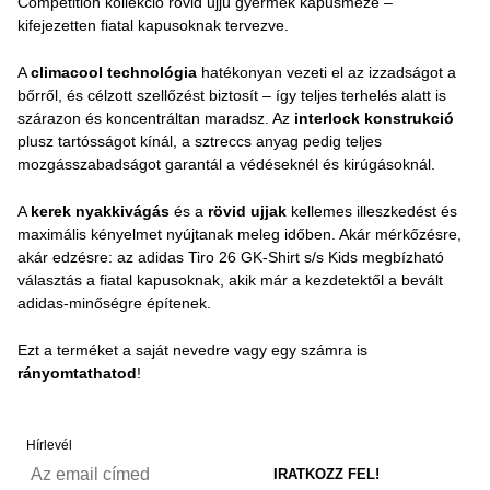
Competition kollekció rövid ujjú gyermek kapusmeze –
kifejezetten fiatal kapusoknak tervezve.
A
climacool technológia
hatékonyan vezeti el az izzadságot a
bőrről, és célzott szellőzést biztosít – így teljes terhelés alatt is
szárazon és koncentráltan maradsz. Az
interlock konstrukció
plusz tartósságot kínál, a sztreccs anyag pedig teljes
mozgásszabadságot garantál a védéseknél és kirúgásoknál.
A
kerek nyakkivágás
és a
rövid ujjak
kellemes illeszkedést és
maximális kényelmet nyújtanak meleg időben. Akár mérkőzésre,
akár edzésre: az adidas Tiro 26 GK-Shirt s/s Kids megbízható
választás a fiatal kapusoknak, akik már a kezdetektől a bevált
adidas-minőségre építenek.
Ezt a terméket a saját nevedre vagy egy számra is
rányomtathatod
!
Hírlevél