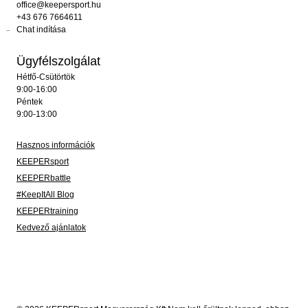
office@keepersport.hu
+43 676 7664611
Chat indítása
Ügyfélszolgálat
Hétfő-Csütörtök
9:00-16:00
Péntek
9:00-13:00
Hasznos információk
KEEPERsport
KEEPERbattle
#KeepItAll Blog
KEEPERtraining
Kedvező ajánlatok