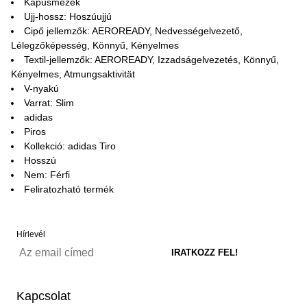
Kapusmezek
Ujj-hossz: Hoszúujjú
Cipő jellemzők: AEROREADY, Nedvességelvezető,
Lélegzőképesség, Könnyű, Kényelmes
Textil-jellemzők: AEROREADY, Izzadságelvezetés, Könnyű,
Kényelmes, Atmungsaktivität
V-nyakú
Varrat: Slim
adidas
Piros
Kollekció: adidas Tiro
Hosszú
Nem: Férfi
Feliratozható termék
Hírlevél
Kapcsolat