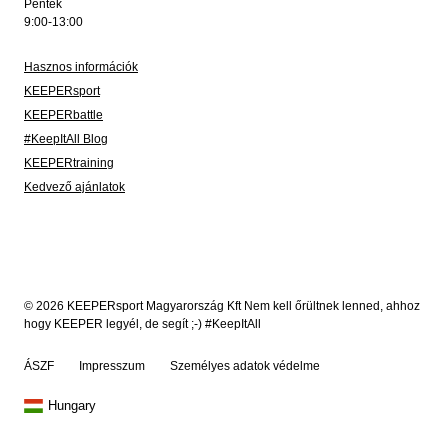
Péntek
9:00-13:00
Hasznos információk
KEEPERsport
KEEPERbattle
#KeepItAll Blog
KEEPERtraining
Kedvező ajánlatok
© 2026 KEEPERsport Magyarország Kft Nem kell őrültnek lenned, ahhoz
hogy KEEPER legyél, de segít ;-) #KeepItAll
ÁSZF
Impresszum
Személyes adatok védelme
Hungary