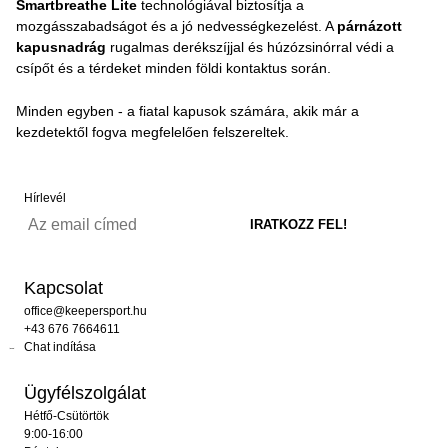
Smartbreathe Lite
technológiával biztosítja a
mozgásszabadságot és a jó nedvességkezelést. A
párnázott
kapusnadrág
rugalmas derékszíjjal és húzózsinórral védi a
csípőt és a térdeket minden földi kontaktus során.
Minden egyben - a fiatal kapusok számára, akik már a
kezdetektől fogva megfelelően felszereltek.
Hírlevél
Kapcsolat
office@keepersport.hu
+43 676 7664611
Chat indítása
Ügyfélszolgálat
Hétfő-Csütörtök
9:00-16:00