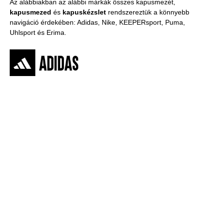
Az alábbiakban az alábbi márkák összes kapusmezét,
kapusmezed
és
kapuskézslet
rendszereztük a könnyebb
navigáció érdekében: Adidas, Nike, KEEPERsport, Puma,
Uhlsport és Erima.