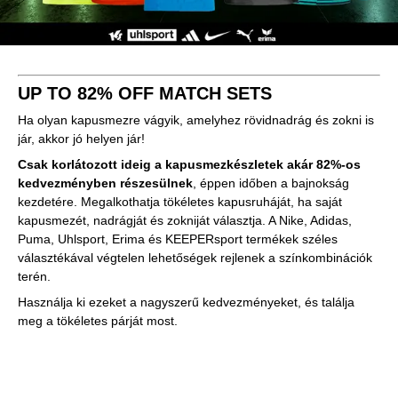
UP TO 82% OFF MATCH SETS
Ha olyan kapusmezre vágyik, amelyhez rövidnadrág és zokni is
jár, akkor jó helyen jár!
Csak korlátozott ideig a kapusmezkészletek akár 82%-os
kedvezményben részesülnek
, éppen időben a bajnokság
kezdetére. Megalkothatja tökéletes kapusruháját, ha saját
kapusmezét, nadrágját és zokniját választja. A Nike, Adidas,
Puma, Uhlsport, Erima és KEEPERsport termékek széles
választékával végtelen lehetőségek rejlenek a színkombinációk
terén.
Használja ki ezeket a nagyszerű kedvezményeket, és találja
meg a tökéletes párját most.