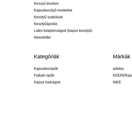
Keszyű kisokos
Kapuskesztyű-modellek
Kesztyű szabások
Kesztyűápolás
Latex tulajdonságok (kapus kesztyű)
Newsletter
Kategóriák
Márkák
Kapuskesztyűk
adidas
Futball cipők
KEEPERspo
Kapus nadrágok
NIKE
Kapusmezek
Puma
Kapus alánadrág
REUSCH
Sells Goal
uhlsport
Elite Sport
rehab