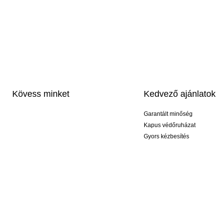
Kövess minket
Kedvező ajánlatok
Garantált minőség
Kapus védőruházat
Gyors kézbesítés
Profi feliratozás
Exkluzív kesztyűk
Akciós csomagok