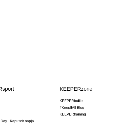
sport
KEEPERzone
KEEPERbattle
#KeepItAll Blog
KEEPERtraining
 Day - Kapusok napja