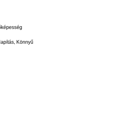
zőképesség
lapítás, Könnyű