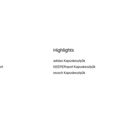
Highlights
adidas Kapuskesztyűk
rt
KEEPERsport Kapuskesztyűk
reusch Kapuskesztyűk
uhlsport Kapuskesztyűk
rehab Kapuskesztyűk
keeper
NIKE Kapuskesztyűk
PUMA Kapuskesztyűk
SELLS Kapuskesztyűk