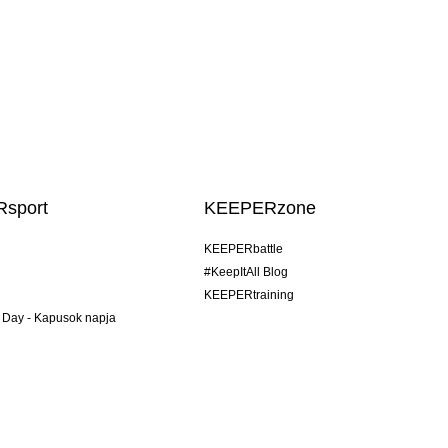
sport
KEEPERzone
KEEPERbattle
#KeepItAll Blog
KEEPERtraining
 Day - Kapusok napja