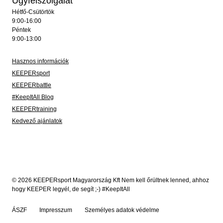
Ügyfélszolgálat
Hétfő-Csütörtök
9:00-16:00
Péntek
9:00-13:00
Hasznos információk
KEEPERsport
KEEPERbattle
#KeepItAll Blog
KEEPERtraining
Kedvező ajánlatok
© 2026 KEEPERsport Magyarország Kft Nem kell őrültnek lenned, ahhoz
hogy KEEPER legyél, de segít ;-) #KeepItAll
ÁSZF
Impresszum
Személyes adatok védelme