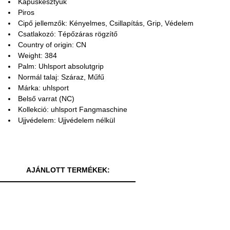
Kapuskesztyűk
Piros
Cipő jellemzők: Kényelmes, Csillapítás, Grip, Védelem
Csatlakozó: Tépőzáras rögzítő
Country of origin: CN
Weight: 384
Palm: Uhlsport absolutgrip
Normál talaj: Száraz, Műfű
Márka: uhlsport
Belső varrat (NC)
Kollekció: uhlsport Fangmaschine
Ujjvédelem: Ujjvédelem nélkül
AJÁNLOTT TERMÉKEK: