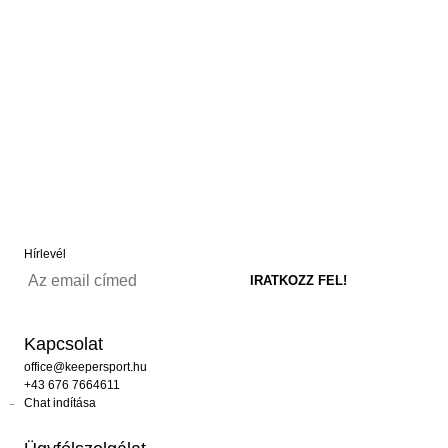
Hírlevél
Kapcsolat
office@keepersport.hu
+43 676 7664611
Chat indítása