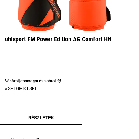
uhlsport FM Power Edition AG Comfort HN
Vásárolj csomagot és spórolj 🤑
»
SET-GIFT01/SET
RÉSZLETEK