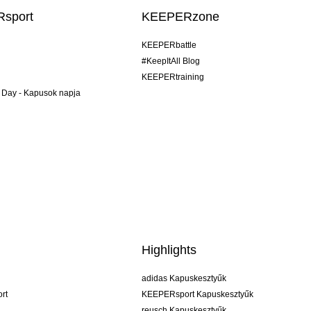
sport
KEEPERzone
KEEPERbattle
#KeepItAll Blog
KEEPERtraining
 Day - Kapusok napja
Highlights
adidas Kapuskesztyűk
rt
KEEPERsport Kapuskesztyűk
reusch Kapuskesztyűk