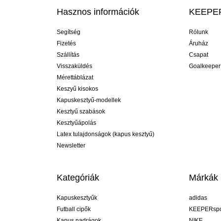
Hasznos információk
KEEPER
Segítség
Rólunk
Fizetés
Áruház
Szállítás
Csapat
Visszaküldés
Goalkeeper
Mérettáblázat
Keszyű kisokos
Kapuskesztyű-modellek
Kesztyű szabások
Kesztyűápolás
Latex tulajdonságok (kapus kesztyű)
Newsletter
Kategóriák
Márkák
Kapuskesztyűk
adidas
Futball cipők
KEEPERspo
Kapus nadrágok
NIKE