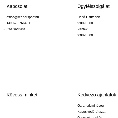
Kapcsolat
Ügyfélszolgálat
office@keepersport.hu
Hétfő-Csütörtök
+43 676 7664611
9:00-16:00
Chat indítása
Péntek
9:00-13:00
Kövess minket
Kedvező ajánlatok
Garantált minőség
Kapus védőruházat
Gyors kézbesítés