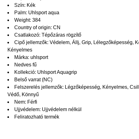
Szín: Kék
Palm: Uhlsport aqua
Weight: 384
Country of origin: CN
Csatlakozó: Tépőzáras rögzítő
Cipő jellemzők: Védelem, Állj, Grip, Lélegzőképesség, Kö
Kényelmes
Márka: uhlsport
Nedves fű
Kollekció: Uhlsport Aquagrip
Belső varrat (NC)
Felszerelés jellemzők: Légzőképesség, Kényelmes, Csillap
Védő, Könnyű
Nem: Férfi
Ujjvédelem: Ujjvédelem nélkül
Feliratozható termék