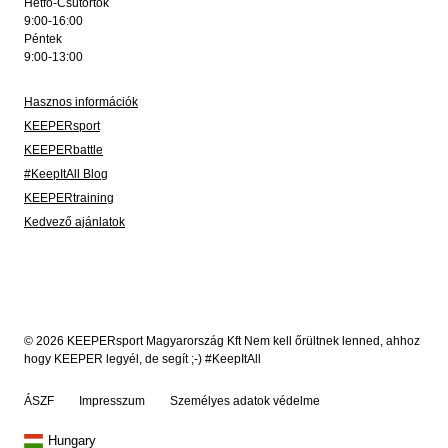
Hétfő-Csütörtök
9:00-16:00
Péntek
9:00-13:00
Hasznos információk
KEEPERsport
KEEPERbattle
#KeepItAll Blog
KEEPERtraining
Kedvező ajánlatok
© 2026 KEEPERsport Magyarország Kft Nem kell őrültnek lenned, ahhoz
hogy KEEPER legyél, de segít ;-) #KeepItAll
ÁSZF
Impresszum
Személyes adatok védelme
Hungary