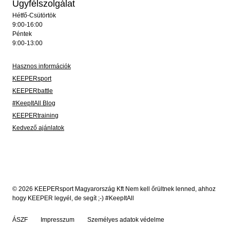
Ügyfélszolgálat
Hétfő-Csütörtök
9:00-16:00
Péntek
9:00-13:00
Hasznos információk
KEEPERsport
KEEPERbattle
#KeepItAll Blog
KEEPERtraining
Kedvező ajánlatok
© 2026 KEEPERsport Magyarország Kft Nem kell őrültnek lenned, ahhoz
hogy KEEPER legyél, de segít ;-) #KeepItAll
ÁSZF
Impresszum
Személyes adatok védelme