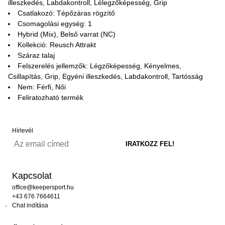
illeszkedés, Labdakontroll, Lélegzőképesség, Grip
Csatlakozó: Tépőzáras rögzítő
Csomagolási egység: 1
Hybrid (Mix), Belső varrat (NC)
Kollekció: Reusch Attrakt
Száraz talaj
Felszerelés jellemzők: Légzőképesség, Kényelmes,
Csillapítás, Grip, Egyéni illeszkedés, Labdakontroll, Tartósság
Nem: Férfi, Női
Feliratozható termék
Hírlevél
Kapcsolat
office@keepersport.hu
+43 676 7664611
Chat indítása