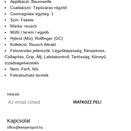
Applikáció: Baumwolle
Csatlakozó: Tépőzáras rögzítő
Csomagolási egység: 1
Szín: Fekete
Márka: reusch
Műfű / terem / egyéb
Hybrid (Mix), Rollfinger (GC)
Kollekció: Reusch Attrakt
Felszerelés jellemzők: Légzőképesség, Kényelmes,
Csillapítás, Grip, Állj, Labdakontroll, Tartósság, Könnyű,
Izzadságelvezetés
Nem: Férfi, Női
Feliratozható termék
Hírlevél
Kapcsolat
office@keepersport.hu