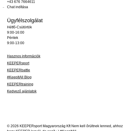
+43 676 7664611
Chat indítása
Ügyfélszolgálat
Hétfő-Csütörtök
9:00-16:00
Péntek
9:00-13:00
Hasznos információk
KEEPERsport
KEEPERbattle
#KeepItAll Blog
KEEPERtraining
Kedvező ajánlatok
© 2026 KEEPERsport Magyarország Kft Nem kell őrültnek lenned, ahhoz