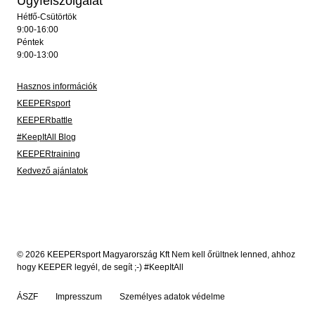
Ügyfélszolgálat
Hétfő-Csütörtök
9:00-16:00
Péntek
9:00-13:00
Hasznos információk
KEEPERsport
KEEPERbattle
#KeepItAll Blog
KEEPERtraining
Kedvező ajánlatok
© 2026 KEEPERsport Magyarország Kft Nem kell őrültnek lenned, ahhoz
hogy KEEPER legyél, de segít ;-) #KeepItAll
ÁSZF
Impresszum
Személyes adatok védelme