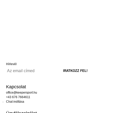
Hírlevél
Kapcsolat
office@keepersport.hu
+43 676 7664611
Chat indítása