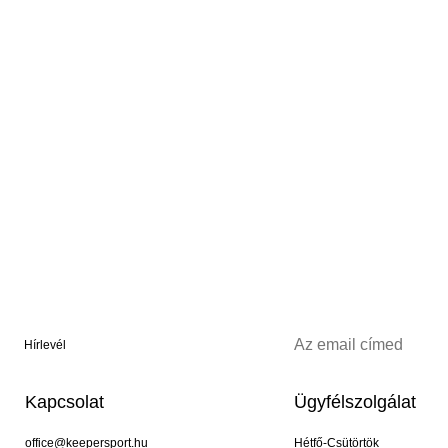
Hírlevél
Kapcsolat
Ügyfélszolgálat
office@keepersport.hu
Hétfő-Csütörtök