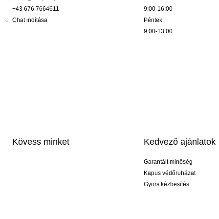
+43 676 7664611
9:00-16:00
Chat indítása
Péntek
9:00-13:00
Kövess minket
Kedvező ajánlatok
Garantált minőség
Kapus védőruházat
Gyors kézbesítés
Profi feliratozás
Exkluzív kesztyűk
Akciós csomagok