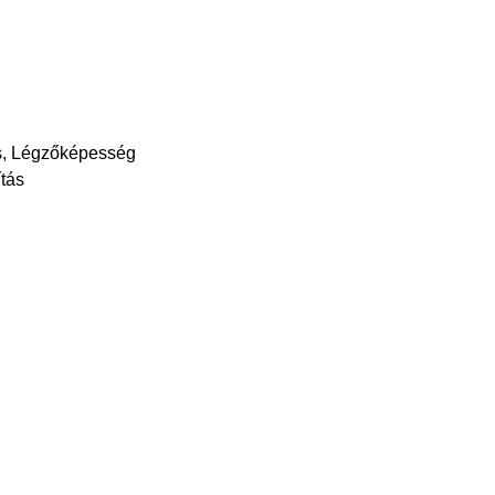
ás, Légzőképesség
ítás