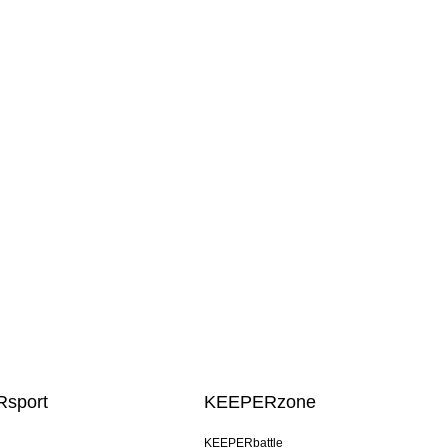
sport
KEEPERzone
KEEPERbattle