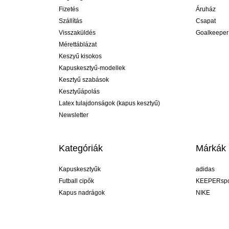
Fizetés
Áruház
Szállítás
Csapat
Visszaküldés
Goalkeeper
Mérettáblázat
Keszyű kisokos
Kapuskesztyű-modellek
Kesztyű szabások
Kesztyűápolás
Latex tulajdonságok (kapus kesztyű)
Newsletter
Kategóriák
Márkák
Kapuskesztyűk
adidas
Futball cipők
KEEPERspo
Kapus nadrágok
NIKE
Kapusmezek
Puma
Kapus alánadrág
REUSCH
Sells Goal