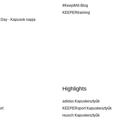
#KeepItAll Blog
KEEPERtraining
 Day - Kapusok napja
Highlights
adidas Kapuskesztyűk
rt
KEEPERsport Kapuskesztyűk
reusch Kapuskesztyűk
uhlsport Kapuskesztyűk
rehab Kapuskesztyűk
keeper
NIKE Kapuskesztyűk