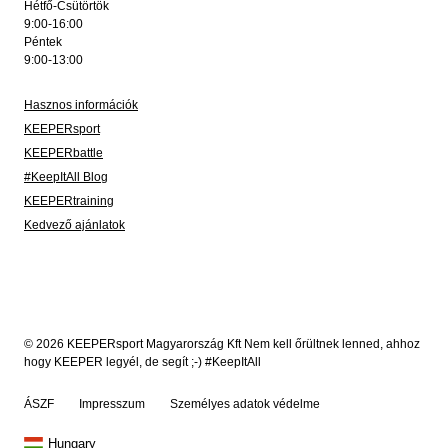
Hétfő-Csütörtök
9:00-16:00
Péntek
9:00-13:00
Hasznos információk
KEEPERsport
KEEPERbattle
#KeepItAll Blog
KEEPERtraining
Kedvező ajánlatok
© 2026 KEEPERsport Magyarország Kft Nem kell őrültnek lenned, ahhoz
hogy KEEPER legyél, de segít ;-) #KeepItAll
ÁSZF
Impresszum
Személyes adatok védelme
Hungary