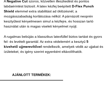
A
Negative Cut
szoros, közvetlen illeszkedést és pontos
labdaérintést biztosít. A latex kézfej beépített
D-Flex Punch
Shield
elemmel extra stabilitást ad öklözésnél, a
mozgásszabadság korlátozása nélkül. A párnázott neoprén
kesztyűtest kényelmesen simul a kézfejre, és hosszan tartó
használat után is magas viseleti kényelmet nyújt.
A rugalmas bebújás a klasszikus latexfüllel biztos tartást és gyors
fel- és levételt garantál. Az extra védelemért a kesztyű
5
kivehető ujjmerevítővel
rendelkezik, amelyek védik az ujjakat és
ízületeket, és igény szerint egyenként eltávolíthatók.
AJÁNLOTT TERMÉKEK: