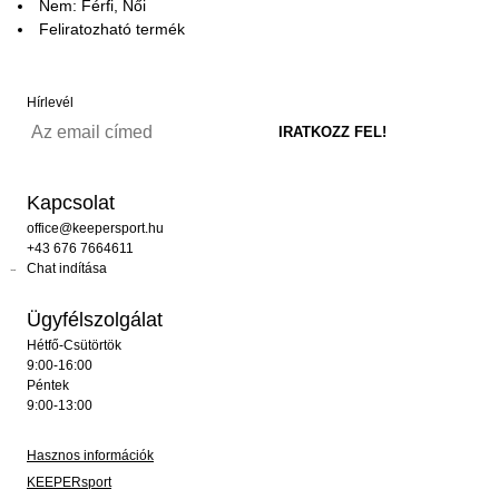
Nem: Férfi, Női
Feliratozható termék
Hírlevél
Kapcsolat
office@keepersport.hu
+43 676 7664611
Chat indítása
Ügyfélszolgálat
Hétfő-Csütörtök
9:00-16:00
Péntek
9:00-13:00
Hasznos információk
KEEPERsport