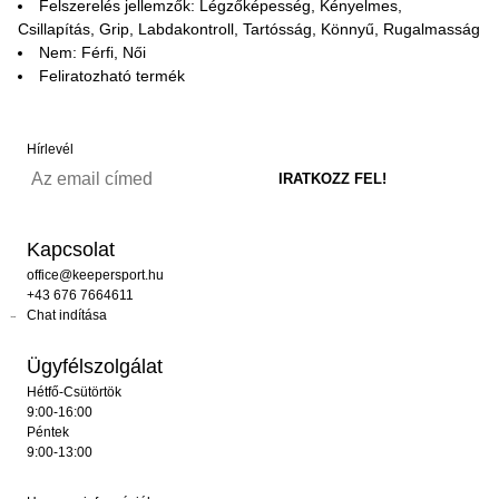
Felszerelés jellemzők: Légzőképesség, Kényelmes,
Csillapítás, Grip, Labdakontroll, Tartósság, Könnyű, Rugalmasság
Nem: Férfi, Női
Feliratozható termék
Hírlevél
Kapcsolat
office@keepersport.hu
+43 676 7664611
Chat indítása
Ügyfélszolgálat
Hétfő-Csütörtök
9:00-16:00
Péntek
9:00-13:00