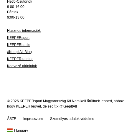
Hétfő-Csütörtök
9:00-16:00
Péntek
9:00-13:00
Hasznos információk
KEEPERsport
KEEPERbattle
#KeepItAll Blog
KEEPERtraining
Kedvező ajánlatok
© 2026 KEEPERsport Magyarország Kft Nem kell őrültnek lenned, ahhoz
hogy KEEPER legyél, de segít ;-) #KeepItAll
ÁSZF
Impresszum
Személyes adatok védelme
Hungary