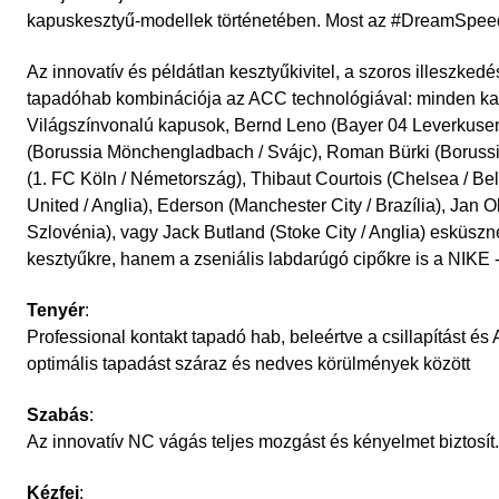
kapuskesztyű-modellek történetében. Most az #DreamSpeed
Az innovatív és példátlan kesztyűkivitel, a szoros illeszke
tapadóhab kombinációja az ACC technológiával: minden ka
Világszínvonalú kapusok, Bernd Leno (Bayer 04 Leverkus
(Borussia Mönchengladbach / Svájc), Roman Bürki (Borussi
(1. FC Köln / Németország), Thibaut Courtois (Chelsea / B
United / Anglia), Ederson (Manchester City / Brazília), Jan O
Szlovénia), vagy Jack Butland (Stoke City / Anglia) esküsz
kesztyűkre, hanem a zseniális labdarúgó cipőkre is a NIKE -
Tenyér
:
Professional kontakt tapadó hab, beleértve a csillapítást és
optimális tapadást száraz és nedves körülmények között
Szabás
:
Az innovatív NC vágás teljes mozgást és kényelmet biztosít.
Kézfej
: