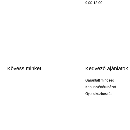
9:00-13:00
Kövess minket
Kedvező ajánlatok
Garantált minőség
Kapus védőruházat
Gyors kézbesítés
Profi feliratozás
Exkluzív kesztyűk
Akciós csomagok