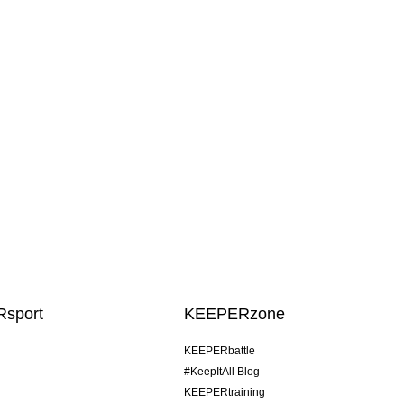
sport
KEEPERzone
KEEPERbattle
#KeepItAll Blog
KEEPERtraining