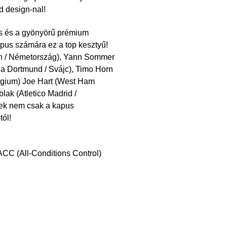
 design-nal!
dés és a gyönyörű prémium
pus számára ez a top kesztyű!
en / Németország), Yann Sommer
a Dortmund / Svájc), Timo Horn
elgium) Joe Hart (West Ham
blak (Atletico Madrid /
nek nem csak a kapus
tól!
 ACC (All-Conditions Control)