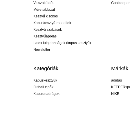
Visszaküldés
Goalkeeper
Mérettáblázat
Keszyű kisokos
Kapuskesztyű-modellek
Kesztyű szabások
Kesztyűápolás
Latex tulajdonságok (kapus kesztyű)
Newsletter
Kategóriák
Márkák
Kapuskesztyűk
adidas
Futball cipők
KEEPERspo
Kapus nadrágok
NIKE
Kapusmezek
Puma
Kapus alánadrág
REUSCH
Sells Goal
uhlsport
Elite Sport