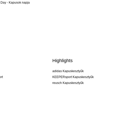
 Day - Kapusok napja
Highlights
adidas Kapuskesztyűk
rt
KEEPERsport Kapuskesztyűk
reusch Kapuskesztyűk
uhlsport Kapuskesztyűk
rehab Kapuskesztyűk
keeper
NIKE Kapuskesztyűk
PUMA Kapuskesztyűk
SELLS Kapuskesztyűk