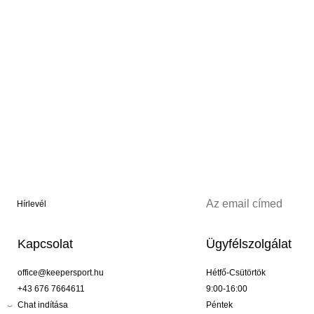
Hírlevél
Kapcsolat
Ügyfélszolgálat
office@keepersport.hu
Hétfő-Csütörtök
+43 676 7664611
9:00-16:00
Chat indítása
Péntek