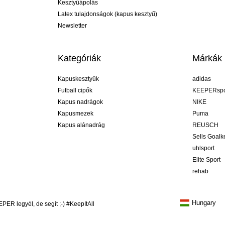
Kesztyűápolás
Latex tulajdonságok (kapus kesztyű)
Newsletter
Kategóriák
Márkák
Kapuskesztyűk
adidas
Futball cipők
KEEPERspo
Kapus nadrágok
NIKE
Kapusmezek
Puma
Kapus alánadrág
REUSCH
Sells Goal
uhlsport
Elite Sport
rehab
Hungary
R legyél, de segít ;-) #KeepItAll