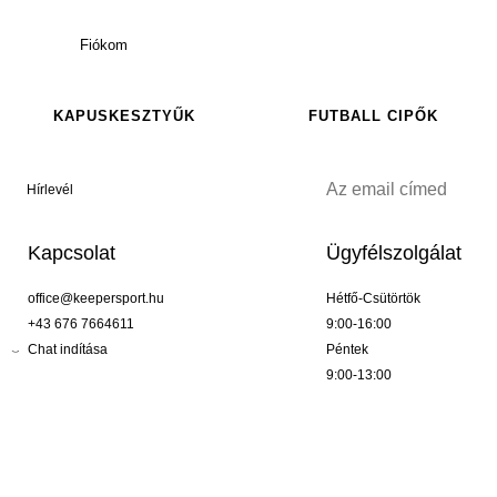
Fiókom
KAPUSKESZTYŰK
FUTBALL CIPŐK
Hírlevél
Kapcsolat
Ügyfélszolgálat
office@keepersport.hu
Hétfő-Csütörtök
+43 676 7664611
9:00-16:00
Chat indítása
Péntek
9:00-13:00