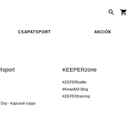
CSAPATSPORT
AKCIÓK
sport
KEEPERzone
KEEPERbattle
#KeepItAll Blog
KEEPERtraining
 Day - Kapusok napja