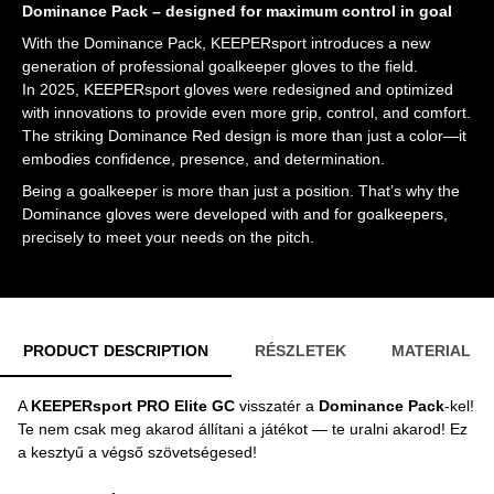
Dominance Pack – designed for maximum control in goal
With the Dominance Pack, KEEPERsport introduces a new
generation of professional goalkeeper gloves to the field.
In 2025, KEEPERsport gloves were redesigned and optimized
with innovations to provide even more grip, control, and comfort.
The striking Dominance Red design is more than just a color—it
embodies confidence, presence, and determination.
Being a goalkeeper is more than just a position. That’s why the
Dominance gloves were developed with and for goalkeepers,
precisely to meet your needs on the pitch.
PRODUCT DESCRIPTION
RÉSZLETEK
MATERIAL
A
KEEPERsport PRO Elite GC
visszatér a
Dominance Pack
-kel!
Te nem csak meg akarod állítani a játékot — te uralni akarod! Ez
a kesztyű a végső szövetségesed!