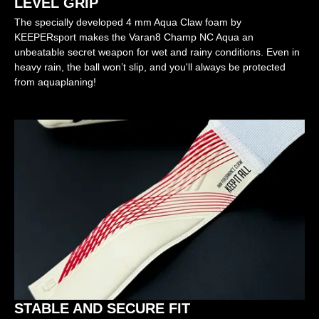
LEVEL GRIP
The specially developed 4 mm Aqua Claw foam by
KEEPERsport makes the Varan8 Champ NC Aqua an
unbeatable secret weapon for wet and rainy conditions. Even in
heavy rain, the ball won’t slip, and you'll always be protected
from aquaplaning!
STABLE AND SECURE FIT