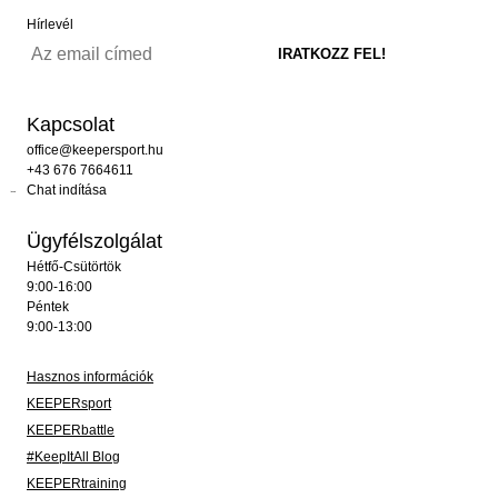
Hírlevél
Kapcsolat
office@keepersport.hu
+43 676 7664611
Chat indítása
Ügyfélszolgálat
Hétfő-Csütörtök
9:00-16:00
Péntek
9:00-13:00
Hasznos információk
KEEPERsport
KEEPERbattle
#KeepItAll Blog
KEEPERtraining