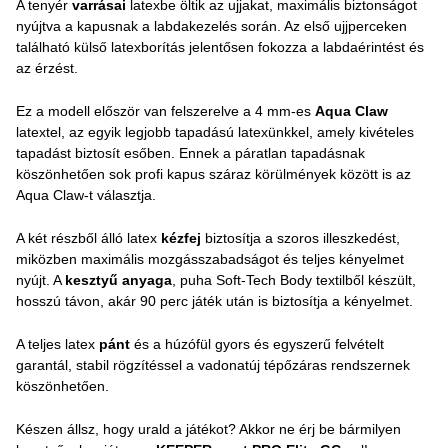
A tenyér
varrásai
latexbe öltik az ujjakat, maximális biztonságot
nyújtva a kapusnak a labdakezelés során. Az első ujjperceken
található külső latexborítás jelentősen fokozza a labdaérintést és
az érzést.
Ez a modell először van felszerelve a 4 mm-es
Aqua Claw
latextel, az egyik legjobb tapadású latexünkkel, amely kivételes
tapadást biztosít esőben. Ennek a páratlan tapadásnak
köszönhetően sok profi kapus száraz körülmények között is az
Aqua Claw-t választja.
A két részből álló latex
kézfej
biztosítja a szoros illeszkedést,
miközben maximális mozgásszabadságot és teljes kényelmet
nyújt. A
kesztyű anyaga
, puha Soft-Tech Body textilből készült,
hosszú távon, akár 90 perc játék után is biztosítja a kényelmet.
A teljes latex
pánt
és a húzófül gyors és egyszerű felvételt
garantál, stabil rögzítéssel a vadonatúj tépőzáras rendszernek
köszönhetően.
Készen állsz, hogy urald a játékot? Akkor ne érj be bármilyen