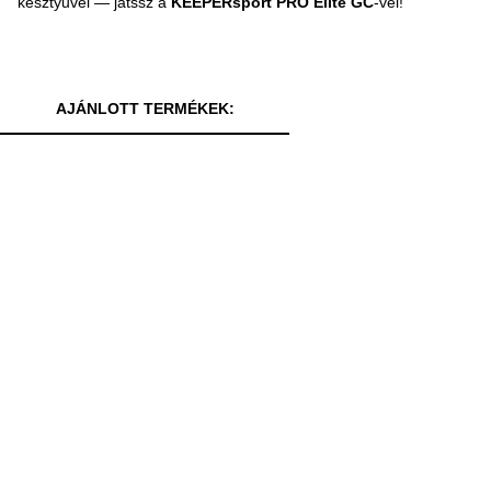
kesztyűvel — játssz a
KEEPERsport PRO Elite GC
-vel!
AJÁNLOTT TERMÉKEK: