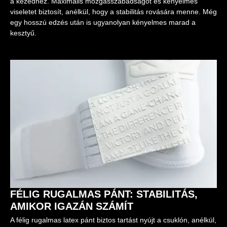
a kezedhez. Maximális mozgásszabadságot és kényelmes
viseletet biztosít, anélkül, hogy a stabilitás rovására menne. Még
egy hosszú edzés után is ugyanolyan kényelmes marad a
kesztyű.
FÉLIG RUGALMAS PÁNT: STABILITÁS,
AMIKOR IGAZÁN SZÁMÍT
A félig rugalmas latex pánt biztos tartást nyújt a csuklón, anélkül,