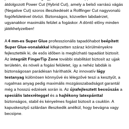
átdolgozott Power Cut (Hybrid Cut), amely a belső varrású vágás
(Negative Cut) szoros illeszkedését a Rollfinger Cut nagyvonalú
fogófelületével ötvözi. Biztonságos, közvetlen labdaérzet,
ugyanakkor maximális felület a fogáskor. A döntő előny minden
játékhelyzetben!
A
4 mm-es Super Glue
professzionális tapadóhabot
beépített
Super Glue-vonalakkal
kifejezetten száraz körülményekre
fejlesztették ki, de esős időben is megbízható tapadást biztosít.
Az
integrált FingerTip Zone
további stabilitást biztosít az ujjak
területén, és növeli a fogási felületet, így a nehéz labdák is
biztonságosan parádésan háríthatók. Az innovatív
lágy
testanyag
különösen könnyűvé és lélegzővé teszi a kesztyűt, a
rugalmas anyag pedig maximális mozgásszabadságot garantál
még a hosszú edzések során is. Az
újrafejlesztett becsúszás
a
speciális latexréteggel
és a
hajlékony latexpánttal
biztonságos, stabil és kényelmes fogást biztosít a csuklón. A
kapuskesztyű szilárdan illeszkedik anélkül, hogy bevágna vagy
becsípne.