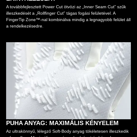
A továbbfejlesztett Power Cut ötvözi az „Inner Seam Cut” szűk
illeszkedését a „Rollfinger Cut” tágas fogási felületével. A
FingerTip Zone™-nal kombinálva mindig a legnagyobb felület áll
a rendelkezésedre.
PUHA ANYAG: MAXIMÁLIS KÉNYELEM
Az ultrakönnyű, lélegző Soft-Body anyag tökéletesen illeszkedik