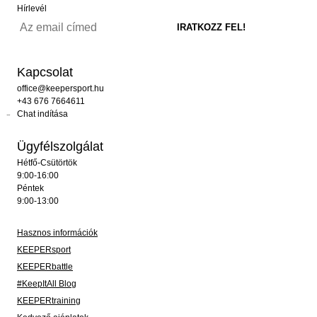
Hírlevél
Kapcsolat
office@keepersport.hu
+43 676 7664611
Chat indítása
Ügyfélszolgálat
Hétfő-Csütörtök
9:00-16:00
Péntek
9:00-13:00
Hasznos információk
KEEPERsport
KEEPERbattle
#KeepItAll Blog
KEEPERtraining