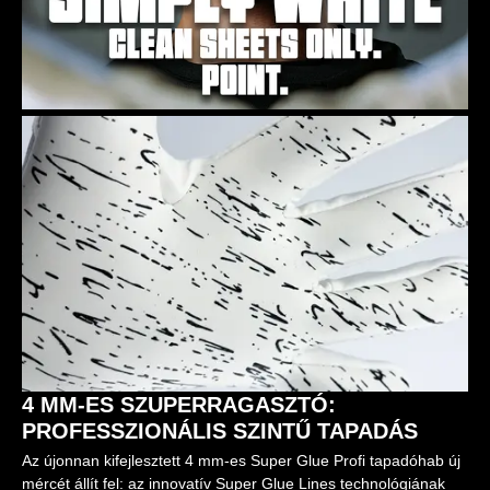
4 MM-ES SZUPERRAGASZTÓ:
PROFESSZIONÁLIS SZINTŰ TAPADÁS
Az újonnan kifejlesztett 4 mm-es Super Glue Profi tapadóhab új
mércét állít fel: az innovatív Super Glue Lines technológiának