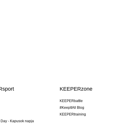
sport
KEEPERzone
KEEPERbattle
#KeepItAll Blog
KEEPERtraining
 Day - Kapusok napja