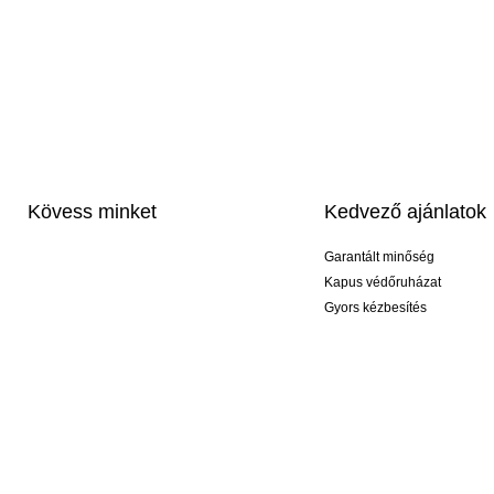
Kövess minket
Kedvező ajánlatok
Garantált minőség
Kapus védőruházat
Gyors kézbesítés
Profi feliratozás
Exkluzív kesztyűk
Akciós csomagok