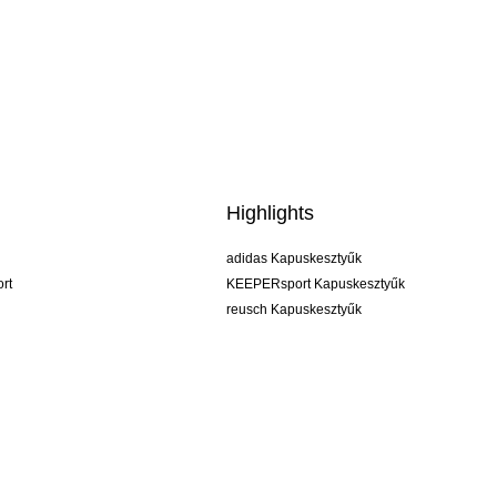
Highlights
adidas Kapuskesztyűk
rt
KEEPERsport Kapuskesztyűk
reusch Kapuskesztyűk
uhlsport Kapuskesztyűk
rehab Kapuskesztyűk
keeper
NIKE Kapuskesztyűk
PUMA Kapuskesztyűk
SELLS Kapuskesztyűk