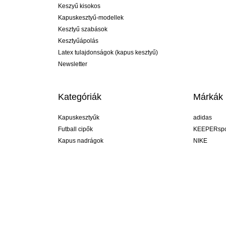
Keszyű kisokos
Kapuskesztyű-modellek
Kesztyű szabások
Kesztyűápolás
Latex tulajdonságok (kapus kesztyű)
Newsletter
Kategóriák
Márkák
Kapuskesztyűk
adidas
Futball cipők
KEEPERspo
Kapus nadrágok
NIKE
Kapusmezek
Puma
Kapus alánadrág
REUSCH
Sells Goal
uhlsport
Elite Sport
rehab