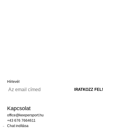
Hírlevél
Kapcsolat
office@keepersport.hu
+43 676 7664611
Chat indítása