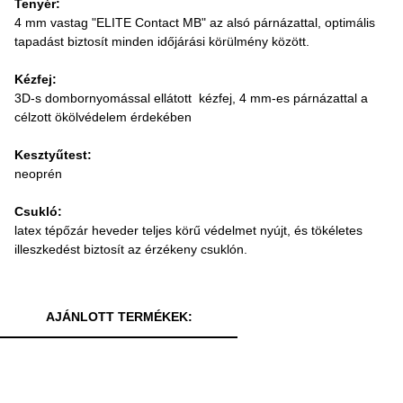
Tenyér:
4 mm vastag "ELITE Contact MB" az alsó párnázattal, optimális
tapadást biztosít minden időjárási körülmény között.
Kézfej:
3D-s dombornyomással ellátott kézfej, 4 mm-es párnázattal a
célzott ökölvédelem érdekében
Kesztyűtest:
neoprén
Csukló:
latex tépőzár heveder teljes körű védelmet nyújt, és tökéletes
illeszkedést biztosít az érzékeny csuklón.
AJÁNLOTT TERMÉKEK: