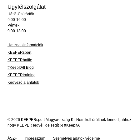
Ügyfélszolgálat
Hétfő-Csütörtök
9:00-16:00
Péntek
9:00-13:00
Hasznos információk
KEEPERsport
KEEPERbattle
#KeepItAll Blog
KEEPERtraining
Kedvező ajánlatok
© 2026 KEEPERsport Magyarország Kft Nem kell őrültnek lenned, ahhoz
hogy KEEPER legyél, de segít ;-) #KeepItAll
ÁSZF
Impresszum
Személyes adatok védelme