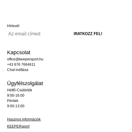
Hírlevél
Kapcsolat
office@keepersport.hu
+43 676 7664611
Chat indítása
Ügyfélszolgálat
Hétfő-Csütörtök
9:00-16:00
Péntek
9:00-13:00
Hasznos információk
KEEPERsport