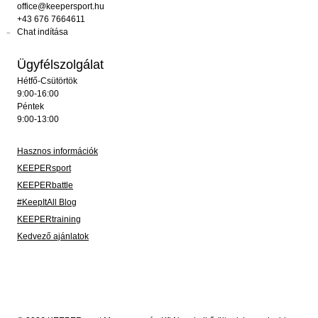
office@keepersport.hu
+43 676 7664611
Chat indítása
Ügyfélszolgálat
Hétfő-Csütörtök
9:00-16:00
Péntek
9:00-13:00
Hasznos információk
KEEPERsport
KEEPERbattle
#KeepItAll Blog
KEEPERtraining
Kedvező ajánlatok