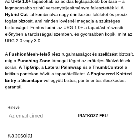
Az
URG 1.0+
tapadóhab az adidas legtapadóbb borítása – a
legmagasabb szintű versenyteljesítményre fejlesztették ki. A
Hybrid Cut
-tal kombinálva nagy érintkezési felületet és precíz
fogást biztosít, ami minden lövésnél megadja a szükséges
biztonságot. Fontos tudni: az URG 1.0+ a tapadást részesíti
előnyben a tartóssággal szemben, és gyorsabban kopik, mint az
URG 2.0 vagy 3.0.
A
FushionMesh-felső rész
rugalmasságot és szellőzést biztosít,
míg a
Punching Zone
támogat téged az erőteljes ökölvédések
során.
A TipGrip
, a
Lateral Palmwrap
és a
ThumbControl
a
kritikus pontokon bővíti a tapadófelületet. A
Engineered Knitted
Entry
a
Seamtape
-vel együtt biztos, pántmentes illeszkedést
garantál.
Hírlevél
Kapcsolat