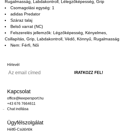
Rugalmasság, Labdakontroll, Lélegzőképesség, Grip
Csomagolási egység: 1
adidas Predator
Száraz talaj
Belső varrat (NC)
Felszerelés jellemzők: Légzőképesség, Kényelmes,
Csillapítás, Grip, Labdakontroll, Védő, Könnyű, Rugalmasság
Nem: Férfi, Női
Hírlevél
Kapcsolat
office@keepersport.hu
+43 676 7664611
Chat indítása
Ügyfélszolgálat
Hétfő-Csütörtök