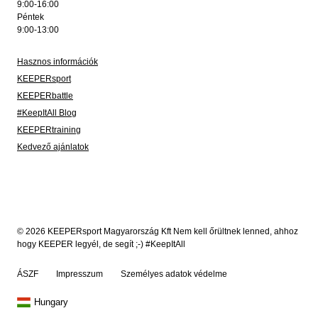
9:00-16:00
Péntek
9:00-13:00
Hasznos információk
KEEPERsport
KEEPERbattle
#KeepItAll Blog
KEEPERtraining
Kedvező ajánlatok
© 2026 KEEPERsport Magyarország Kft Nem kell őrültnek lenned, ahhoz
hogy KEEPER legyél, de segít ;-) #KeepItAll
ÁSZF
Impresszum
Személyes adatok védelme
Hungary