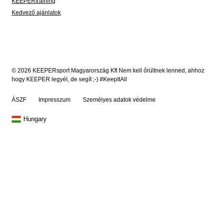
KEEPERtraining
Kedvező ajánlatok
© 2026 KEEPERsport Magyarország Kft Nem kell őrültnek lenned, ahhoz
hogy KEEPER legyél, de segít ;-) #KeepItAll
ÁSZF
Impresszum
Személyes adatok védelme
Hungary