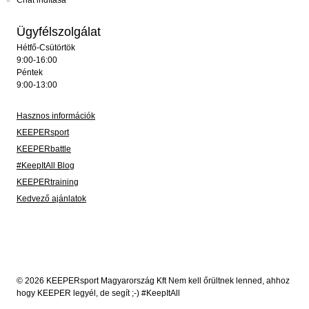
Chat indítása
Ügyfélszolgálat
Hétfő-Csütörtök
9:00-16:00
Péntek
9:00-13:00
Hasznos információk
KEEPERsport
KEEPERbattle
#KeepItAll Blog
KEEPERtraining
Kedvező ajánlatok
© 2026 KEEPERsport Magyarország Kft Nem kell őrültnek lenned, ahhoz
hogy KEEPER legyél, de segít ;-) #KeepItAll