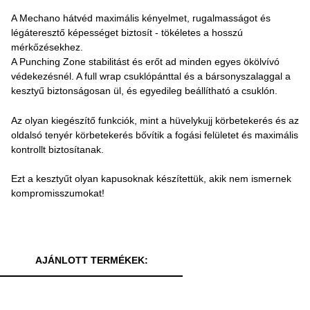
A Mechano hátvéd maximális kényelmet, rugalmasságot és
légáteresztő képességet biztosít - tökéletes a hosszú
mérkőzésekhez.
A Punching Zone stabilitást és erőt ad minden egyes ökölvívó
védekezésnél. A full wrap csuklópánttal és a bársonyszalaggal a
kesztyű biztonságosan ül, és egyedileg beállítható a csuklón.
Az olyan kiegészítő funkciók, mint a hüvelykujj körbetekerés és az
oldalsó tenyér körbetekerés bővítik a fogási felületet és maximális
kontrollt biztosítanak.
Ezt a kesztyűt olyan kapusoknak készítettük, akik nem ismernek
kompromisszumokat!
AJÁNLOTT TERMÉKEK: