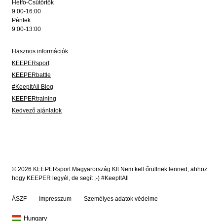
Hétfő-Csütörtök
9:00-16:00
Péntek
9:00-13:00
Hasznos információk
KEEPERsport
KEEPERbattle
#KeepItAll Blog
KEEPERtraining
Kedvező ajánlatok
© 2026 KEEPERsport Magyarország Kft Nem kell őrültnek lenned, ahhoz
hogy KEEPER legyél, de segít ;-) #KeepItAll
ÁSZF
Impresszum
Személyes adatok védelme
Hungary