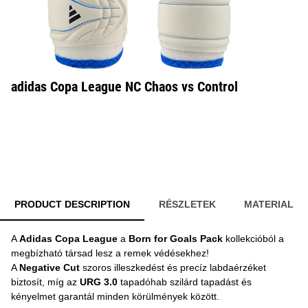
adidas Copa League NC Chaos vs Control
PRODUCT DESCRIPTION
RÉSZLETEK
MATERIAL
A
Adidas Copa League
a
Born for Goals Pack
kollekcióból a
megbízható társad lesz a remek védésekhez!
A
Negative Cut
szoros illeszkedést és precíz labdaérzéket
biztosít, míg az
URG 3.0
tapadóhab szilárd tapadást és
kényelmet garantál minden körülmények között.