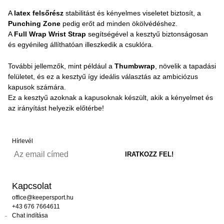
A
latex felsőrész
stabilitást és kényelmes viseletet biztosít, a
Punching Zone
pedig erőt ad minden ökölvédéshez.
A
Full Wrap Wrist Strap
segítségével a kesztyű biztonságosan
és egyénileg állíthatóan illeszkedik a csuklóra.
További jellemzők, mint például a
Thumbwrap
, növelik a tapadási
felületet, és ez a kesztyű így ideális választás az ambiciózus
kapusok számára.
Ez a kesztyű azoknak a kapusoknak készült, akik a kényelmet és
az irányítást helyezik előtérbe!
Hírlevél
Kapcsolat
office@keepersport.hu
+43 676 7664611
Chat indítása