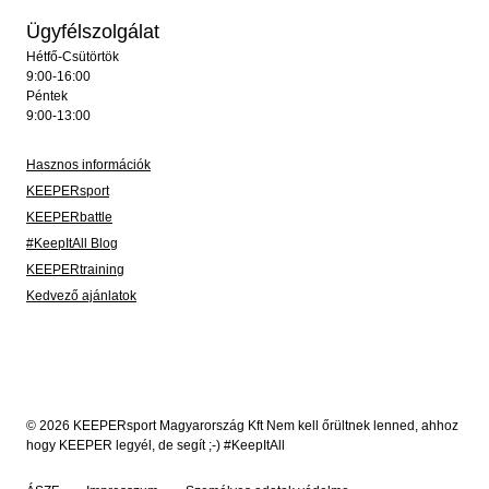
Ügyfélszolgálat
Hétfő-Csütörtök
9:00-16:00
Péntek
9:00-13:00
Hasznos információk
KEEPERsport
KEEPERbattle
#KeepItAll Blog
KEEPERtraining
Kedvező ajánlatok
© 2026 KEEPERsport Magyarország Kft Nem kell őrültnek lenned, ahhoz
hogy KEEPER legyél, de segít ;-) #KeepItAll