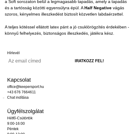
a Soft sorozaton belül a legmagasabb tapadás, amely a tapadás
és a tartósság közötti egyensúlyra épül. A
Half Negative
vágás
szoros, kényelmes illeszkedést biztosít közvetlen labdaérzettel.
A teljes kötéssel ellátott latex pánt a jó csuklórögzítés érdekében -
könnyű felhelyezés, biztonságos illeszkedés, játékra kész.
Hírlevél
Kapcsolat
office@keepersport.hu
+43 676 7664611
Chat indítása
Ügyfélszolgálat
Hétfő-Csütörtök
9:00-16:00
Péntek