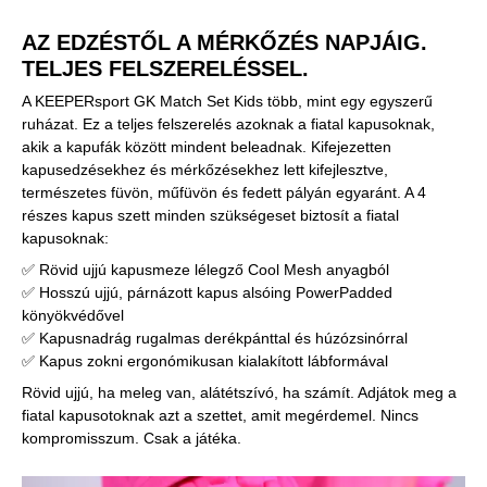
AZ EDZÉSTŐL A MÉRKŐZÉS NAPJÁIG.
TELJES FELSZERELÉSSEL.
A KEEPERsport GK Match Set Kids több, mint egy egyszerű
ruházat. Ez a teljes felszerelés azoknak a fiatal kapusoknak,
akik a kapufák között mindent beleadnak. Kifejezetten
kapusedzésekhez és mérkőzésekhez lett kifejlesztve,
természetes füvön, műfüvön és fedett pályán egyaránt. A 4
részes kapus szett minden szükségeset biztosít a fiatal
kapusoknak:
✅ Rövid ujjú kapusmeze lélegző Cool Mesh anyagból
✅ Hosszú ujjú, párnázott kapus alsóing PowerPadded
könyökvédővel
✅ Kapusnadrág rugalmas derékpánttal és húzózsinórral
✅ Kapus zokni ergonómikusan kialakított lábformával
Rövid ujjú, ha meleg van, alátétszívó, ha számít. Adjátok meg a
fiatal kapusotoknak azt a szettet, amit megérdemel. Nincs
kompromisszum. Csak a játéka.