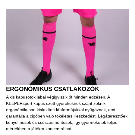
ERGONÓMIKUS CSATLAKOZÓK
A kis kapusotok lábai végigviszik őt minden edzésen. A
KEEPERsport kapus szett gyerekeknek szánt zoknik
ergonómikusan kialakított lábformájukkal nyűgöznek, ami
garantálja a cipőben való tökéletes illeszkedést. Légáteresztőek,
kényelmesek és csúszásmentesek, így gyermeketek teljes
mértékben a játékra koncentrálhat.