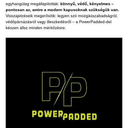
egyhangúlag megállapították:
könnyű, védő, kényelmes –
pontosan az, amire a modern kapusoknak szükségük van.
Visszajelzéseik megerősítik: legyen szó mozgásszabadságról,
védőpárnázásról vagy illeszkedésről – a PowerPadded-del
készen állsz minden mérkőzésre.