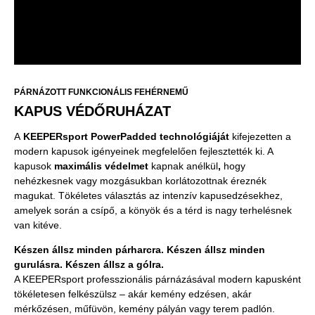
PÁRNÁZOTT FUNKCIONÁLIS FEHÉRNEMŰ
KAPUS VÉDŐRUHÁZAT
A
KEEPERsport PowerPadded
technológiáját
kifejezetten a
modern kapusok igényeinek megfelelően fejlesztették ki. A
kapusok
maximális védelmet
kapnak anélkül
,
hogy
nehézkesnek vagy mozgásukban korlátozottnak éreznék
magukat. Tökéletes választás az intenzív kapusedzésekhez,
amelyek során a csípő, a könyök és a térd is nagy terhelésnek
van kitéve.
Készen állsz minden párharcra. Készen állsz minden
gurulásra. Készen állsz a gólra.
A KEEPERsport professzionális párnázásával modern kapusként
tökéletesen felkészülsz – akár kemény edzésen, akár
mérkőzésen, műfüvön, kemény pályán vagy terem padlón.