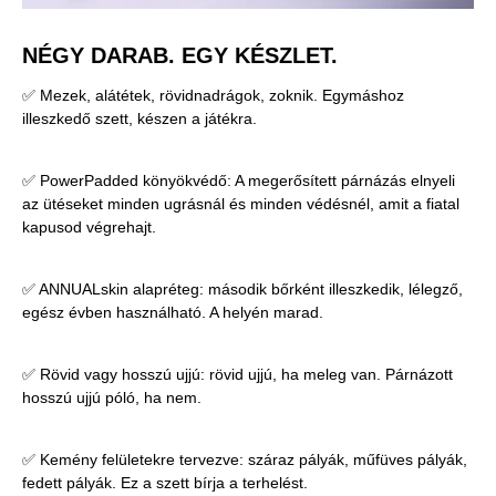
NÉGY DARAB. EGY KÉSZLET.
✅ Mezek, alátétek, rövidnadrágok, zoknik. Egymáshoz
illeszkedő szett, készen a játékra.
✅ PowerPadded könyökvédő: A megerősített párnázás elnyeli
az ütéseket minden ugrásnál és minden védésnél, amit a fiatal
kapusod végrehajt.
✅ ANNUALskin alapréteg: második bőrként illeszkedik, lélegző,
egész évben használható. A helyén marad.
✅ Rövid vagy hosszú ujjú: rövid ujjú, ha meleg van. Párnázott
hosszú ujjú póló, ha nem.
✅ Kemény felületekre tervezve: száraz pályák, műfüves pályák,
fedett pályák. Ez a szett bírja a terhelést.