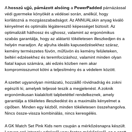
A
hosszú ujjú, párnázott alsóing
a
PowerPadded
párnázással
védi gyermeke könyökét a védései során, anélkül, hogy
korlátozná a mozgásszabadságot. Az ANNUALskin anyag kiváló
kényelmet és optimális légáteresztő képességet biztosít. Az
optimalizált háthossz és ujjhossz, valamint az ergonómikus
szabás garantálja, hogy az alátartó tökéletesen illeszkedjen és a
helyén maradjon. Az aljruha ideális kapusedzésekhez száraz,
kemény természetes füvön, műfüvön és kemény felületeken,
beltéri edzésekhez és teremfocizáshoz, valamint minden olyan
fiatal kapus számára, aki edzés közben nem akar
kompromisszumot kötni a teljesítmény és a védelem között.
A szettet ugyanolyan mintázatú, hozzáillő rövidnadrág és zokni
egészíti ki, amelyek teljessé teszik a megjelenést. A zoknik
ergonómikusan kialakított talpbetéttel rendelkeznek, amely
garantálja a tökéletes illeszkedést és a maximális kényelmet a
cipőben. Minden egy kézből, minden tökéletesen összehangolva.
Nincs össze-vissza kombinálás, nincs keresgélés.
A GK Match Set Pink Kids nem csupán a mérkőzésnapra készült.
Legyen szó intenzív edzésről vagy fontos mérkőzésről, ez a szett