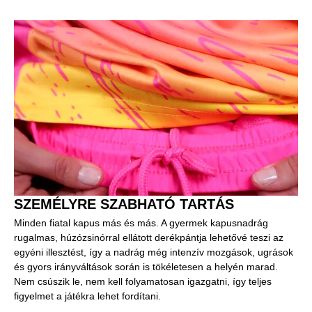
SZEMÉLYRE SZABHATÓ TARTÁS
Minden fiatal kapus más és más. A gyermek kapusnadrág
rugalmas, húzózsinórral ellátott derékpántja lehetővé teszi az
egyéni illesztést, így a nadrág még intenzív mozgások, ugrások
és gyors irányváltások során is tökéletesen a helyén marad.
Nem csúszik le, nem kell folyamatosan igazgatni, így teljes
figyelmet a játékra lehet fordítani.