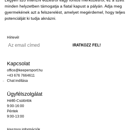
minden helyzetben támogatja a fiatal kapust a pályán. Adja meg
gyermekének azt a felszerelést, amelyet megérdemel, hogy teljes
potenciálját ki tudja aknázni.
Hírlevél
Kapcsolat
office@keepersport.hu
+43 676 7664611
Chat indítása
Ügyfélszolgálat
Hétfő-Csütörtök
9:00-16:00
Péntek
9:00-13:00
Hasznos információk