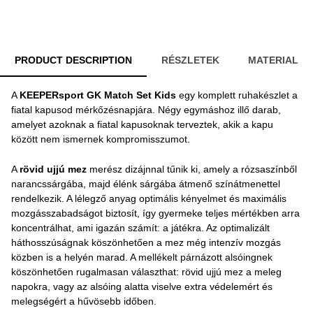
PRODUCT DESCRIPTION
RÉSZLETEK
MATERIAL
A
KEEPERsport GK Match Set Kids
egy komplett ruhakészlet a
fiatal kapusod mérkőzésnapjára. Négy egymáshoz illő darab,
amelyet azoknak a fiatal kapusoknak terveztek, akik a kapu
között nem ismernek kompromisszumot.
A
rövid ujjú mez
merész dizájnnal tűnik ki, amely a rózsaszínből
narancssárgába, majd élénk sárgába átmenő színátmenettel
rendelkezik. A lélegző anyag optimális kényelmet és maximális
mozgásszabadságot biztosít, így gyermeke teljes mértékben arra
koncentrálhat, ami igazán számít: a játékra. Az optimalizált
háthosszúságnak köszönhetően a mez még intenzív mozgás
közben is a helyén marad. A mellékelt párnázott alsóingnek
köszönhetően rugalmasan választhat: rövid ujjú mez a meleg
napokra, vagy az alsóing alatta viselve extra védelemért és
melegségért a hűvösebb időben.