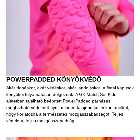
POWERPADDED KÖNYÖKVÉDŐ
Akár dobáskor, akár védéskor, akár landoláskor: a fiatal kapusok
könyökei folyamatosan dolgoznak. A GK Match Set Kids
alátétben található beépített PowerPadded párnázás
megbízható védelmet nyújt minden talajérintkezéskor, anélkül,
hogy korlátozná a természetes mozgásszabadságot. Teljes
védelem, teljes mozgásszabadság.