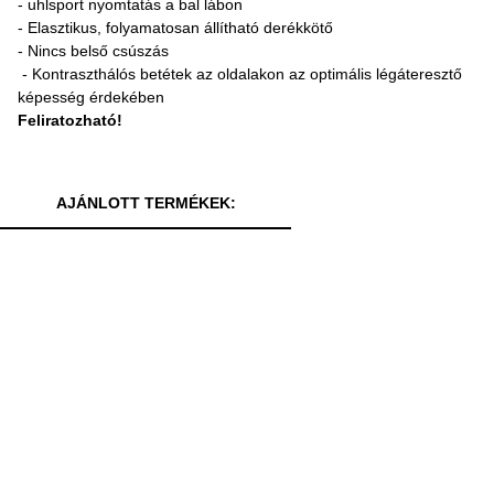
- uhlsport nyomtatás a bal lábon
- Elasztikus, folyamatosan állítható derékkötő
- Nincs belső csúszás
- Kontraszthálós betétek az oldalakon az optimális légáteresztő
képesség érdekében
Feliratozható!
AJÁNLOTT TERMÉKEK: