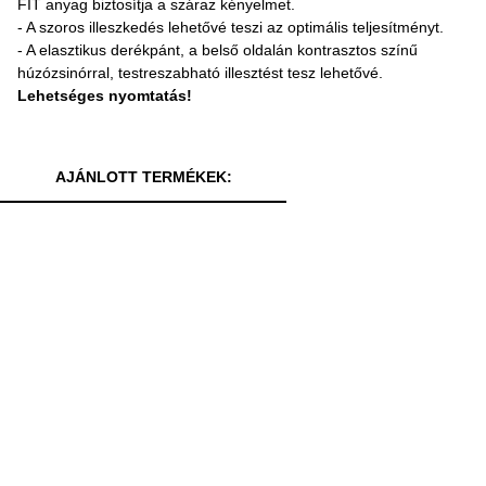
FIT anyag biztosítja a száraz kényelmet.
- A szoros illeszkedés lehetővé teszi az optimális teljesítményt.
- A elasztikus derékpánt, a belső oldalán kontrasztos színű
húzózsinórral, testreszabható illesztést tesz lehetővé.
Lehetséges nyomtatás!
AJÁNLOTT TERMÉKEK: