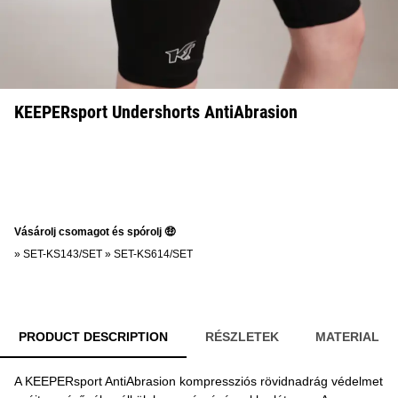
KEEPERsport Undershorts AntiAbrasion
Vásárolj csomagot és spórolj 🤑
»
SET-KS143/SET
»
SET-KS614/SET
PRODUCT DESCRIPTION
RÉSZLETEK
MATERIAL
A KEEPERsport AntiAbrasion kompressziós rövidnadrág védelmet