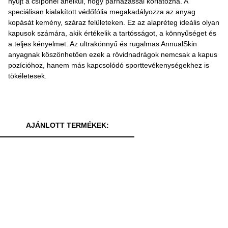
nyújt a csípőnél anélkül, hogy párnázással korlátozna. A
speciálisan kialakított védőfólia megakadályozza az anyag
kopását kemény, száraz felületeken. Ez az alapréteg ideális olyan
kapusok számára, akik értékelik a tartósságot, a könnyűséget és
a teljes kényelmet. Az ultrakönnyű és rugalmas AnnualSkin
anyagnak köszönhetően ezek a rövidnadrágok nemcsak a kapus
pozícióhoz, hanem más kapcsolódó sporttevékenységekhez is
tökéletesek.
AJÁNLOTT TERMÉKEK: