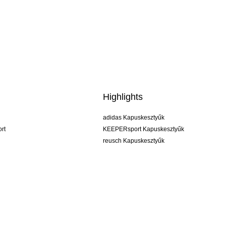
Highlights
adidas Kapuskesztyűk
rt
KEEPERsport Kapuskesztyűk
reusch Kapuskesztyűk
uhlsport Kapuskesztyűk
rehab Kapuskesztyűk
keeper
NIKE Kapuskesztyűk
PUMA Kapuskesztyűk
SELLS Kapuskesztyűk