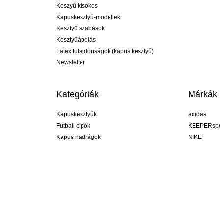
Keszyű kisokos
Kapuskesztyű-modellek
Kesztyű szabások
Kesztyűápolás
Latex tulajdonságok (kapus kesztyű)
Newsletter
Kategóriák
Márkák
Kapuskesztyűk
adidas
Futball cipők
KEEPERspo
Kapus nadrágok
NIKE
Kapusmezek
Puma
Kapus alánadrág
REUSCH
Sells Goal
uhlsport
Elite Sport
rehab