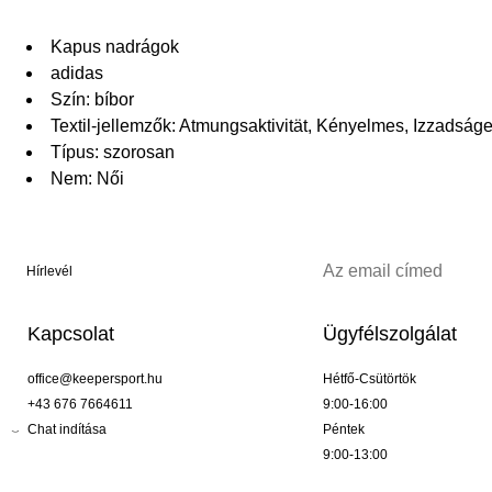
Kapus nadrágok
adidas
Szín: bíbor
Textil-jellemzők: Atmungsaktivität, Kényelmes, Izzadság
Típus: szorosan
Nem: Női
Hírlevél
Kapcsolat
Ügyfélszolgálat
office@keepersport.hu
Hétfő-Csütörtök
+43 676 7664611
9:00-16:00
Chat indítása
Péntek
9:00-13:00