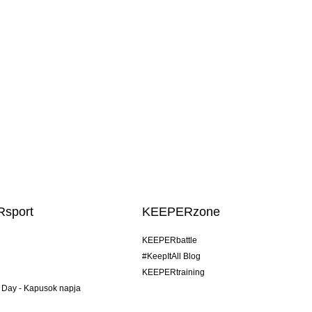
sport
KEEPERzone
KEEPERbattle
#KeepItAll Blog
KEEPERtraining
 Day - Kapusok napja