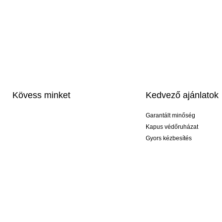
Kövess minket
Kedvező ajánlatok
Garantált minőség
Kapus védőruházat
Gyors kézbesítés
Profi feliratozás
Exkluzív kesztyűk
Akciós csomagok