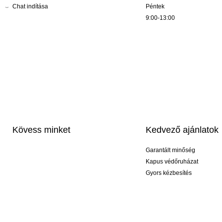
Chat indítása
Péntek
9:00-13:00
Kövess minket
Kedvező ajánlatok
Garantált minőség
Kapus védőruházat
Gyors kézbesítés
Profi feliratozás
Exkluzív kesztyűk
Akciós csomagok