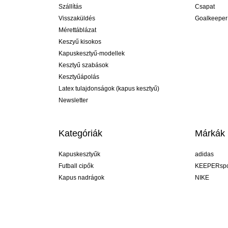
Szállítás
Csapat
Visszaküldés
Goalkeeper
Mérettáblázat
Keszyű kisokos
Kapuskesztyű-modellek
Kesztyű szabások
Kesztyűápolás
Latex tulajdonságok (kapus kesztyű)
Newsletter
Kategóriák
Márkák
Kapuskesztyűk
adidas
Futball cipők
KEEPERspo
Kapus nadrágok
NIKE
Kapusmezek
Puma
Kapus alánadrág
REUSCH
Sells Goal
uhlsport