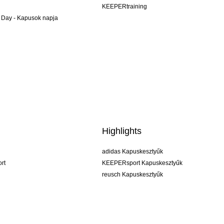
KEEPERtraining
 Day - Kapusok napja
Highlights
adidas Kapuskesztyűk
rt
KEEPERsport Kapuskesztyűk
reusch Kapuskesztyűk
uhlsport Kapuskesztyűk
rehab Kapuskesztyűk
keeper
NIKE Kapuskesztyűk
PUMA Kapuskesztyűk