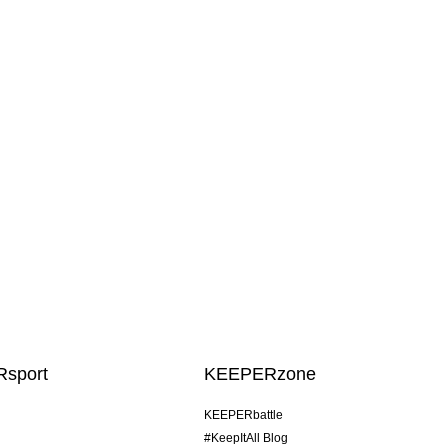
sport
KEEPERzone
KEEPERbattle
#KeepItAll Blog