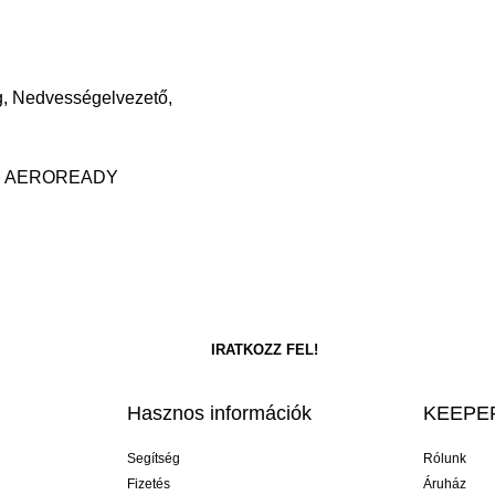
g, Nedvességelvezető,
sság, AEROREADY
Hasznos információk
KEEPER
Segítség
Rólunk
Fizetés
Áruház