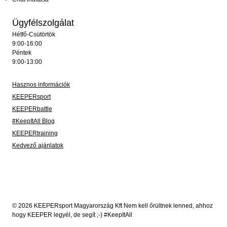
Ügyfélszolgálat
Hétfő-Csütörtök
9:00-16:00
Péntek
9:00-13:00
Hasznos információk
KEEPERsport
KEEPERbattle
#KeepItAll Blog
KEEPERtraining
Kedvező ajánlatok
© 2026 KEEPERsport Magyarország Kft Nem kell őrültnek lenned, ahhoz
hogy KEEPER legyél, de segít ;-) #KeepItAll