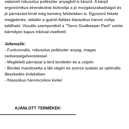
valamint robusztus poliészter anyagból is készül. A kárpit
ergonómikus elrendezése biztosítja a jó mozgásszabadságot és
jó párnázást kínál még kemény felületeken is. Egyszerű fekete
megjelenés, oldalán a gyártó Adidas klasszikus három csíkja
található. Vizuális szempontból a "Tierro Goalkeeper Pant" szinte
bármilyen kapus trikóval viselhető.
Jellemzők:
- Funkcionális, robusztus poliészter anyag, magas
nedvességelvezetéssel
- Megfelelő párnázat a térd területén és a csípőn
- Bordás mandzsetta a láb végén és szoros szabás az optimális
illeszkedés érdekében
- Klasszikus háromcsíkos kivitel
AJÁNLOTT TERMÉKEK: