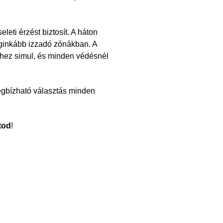
leti érzést biztosít. A háton
leginkább izzadó zónákban. A
thez simul, és minden védésnél
egbízható választás minden
tod
!