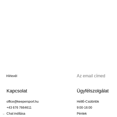
Hírlevél
Kapcsolat
Ügyfélszolgálat
office@keepersport.hu
Hétfő-Csütörtök
+43 676 7664611
9:00-16:00
Chat indítása
Péntek