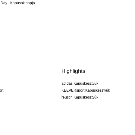
 Day - Kapusok napja
Highlights
adidas Kapuskesztyűk
rt
KEEPERsport Kapuskesztyűk
reusch Kapuskesztyűk
uhlsport Kapuskesztyűk
rehab Kapuskesztyűk
keeper
NIKE Kapuskesztyűk
PUMA Kapuskesztyűk
SELLS Kapuskesztyűk