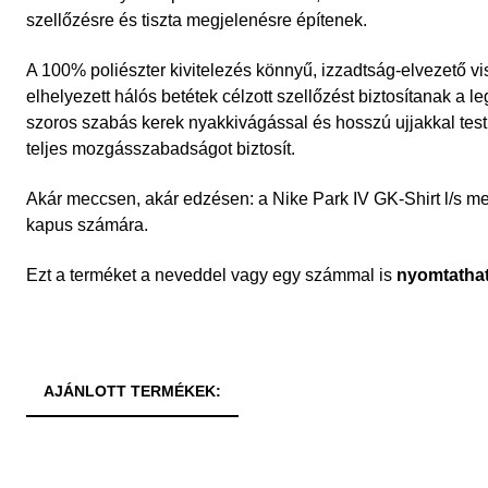
szellőzésre és tiszta megjelenésre építenek.
A 100% poliészter kivitelezés könnyű, izzadtság-elvezető vise
elhelyezett hálós betétek célzott szellőzést biztosítanak a 
szoros szabás kerek nyakkivágással és hosszú ujjakkal tes
teljes mozgásszabadságot biztosít.
Akár meccsen, akár edzésen: a Nike Park IV GK-Shirt l/s m
kapus számára.
Ezt a terméket a neveddel vagy egy számmal is
nyomtatha
AJÁNLOTT TERMÉKEK: