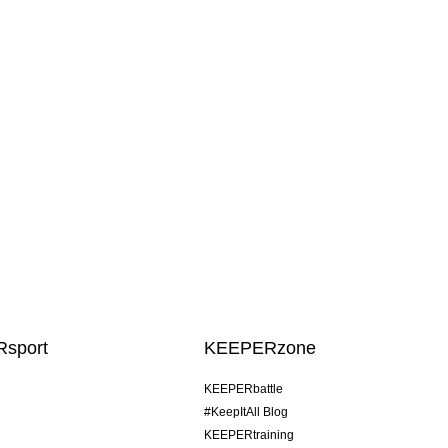
sport
KEEPERzone
KEEPERbattle
#KeepItAll Blog
KEEPERtraining