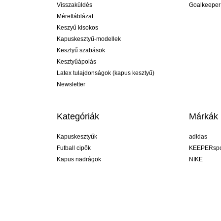
Visszaküldés
Goalkeeper
Mérettáblázat
Keszyű kisokos
Kapuskesztyű-modellek
Kesztyű szabások
Kesztyűápolás
Latex tulajdonságok (kapus kesztyű)
Newsletter
Kategóriák
Márkák
Kapuskesztyűk
adidas
Futball cipők
KEEPERspo
Kapus nadrágok
NIKE
Kapusmezek
Puma
Kapus alánadrág
REUSCH
Sells Goal
uhlsport
Elite Sport