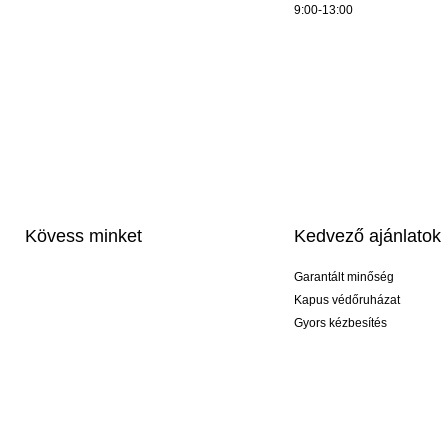
9:00-13:00
Kövess minket
Kedvező ajánlatok
Garantált minőség
Kapus védőruházat
Gyors kézbesítés
Profi feliratozás
Exkluzív kesztyűk
Akciós csomagok